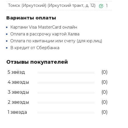
Туристическая
й спорт
Томск (Иркутский) (Иркутский тракт, д. 12)
1
Барбекю
Скамьи
Обувь для ед
Ремни
Бутылки для 
Варианты оплаты
ивные игры
Флокированны
Картами Visa MasterCard онлайн
Стойки под ш
Тренировочно
подушки
Шорты
Весы
Оплата в рассрочку картой Халва
ивные комплексы и
рамы
кие стенки
Оплата по квитанции или счету (для юр.лиц)
В кредит от Сбербанка
Шлемы боксе
Фонари
Штаны, Брюки
Гантели
Машины Смит
ы, сувениры
Отзывы покупателей
Спарринговые
Холодильник
Гимнастическ
Гири
дование для
5 звёзд
(0)
Кроссоверы
сооружений
4 звезды
(0)
Футы
Одежда для 
Грифы и штан
Подставки
кий и тренерский
3 звезды
(0)
тарь
2 звезды
(0)
Блины
ты и защита
1 звезда
(0)
Лямки, петли,
жное оборудование