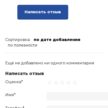
Ролики для п
Написать отзыв
Упоры для о
Утяжелители
Сортировка:
по дате добавления
по полезности
Эспандеры и 
Ещё не добавлено ни одного комментария
Аксессуары д
Написать отзыв
йоги
Оценка*
Медболы
Имя*
Пояса тяжело