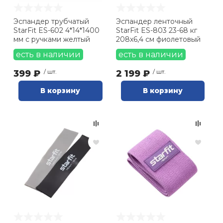
Эспандер трубчатый
Эспандер ленточный
StarFit ES-602 4*14*1400
StarFit ES-803 23-68 кг
мм с ручками желтый
208х6,4 см фиолетовый
есть в наличии
есть в наличии
399 ₽
/ шт.
2 199 ₽
/ шт.
В корзину
В корзину