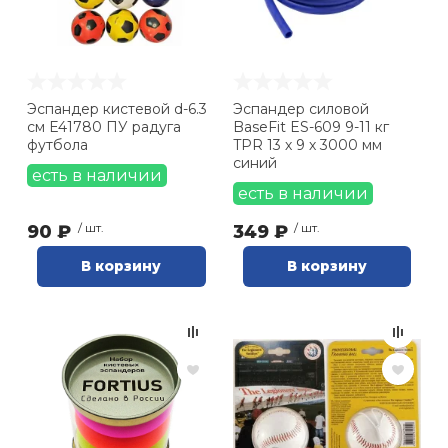
Ролики для п
Упоры для о
Эспандер кистевой d-6.3
Эспандер силовой
см E41780 ПУ радуга
BaseFit ES-609 9-11 кг
футбола
TPR 13 х 9 х 3000 мм
Утяжелители
синий
есть в наличии
есть в наличии
Эспандеры и 
90 ₽
/ шт.
349 ₽
/ шт.
В корзину
В корзину
Аксессуары д
йоги
Медболы
Пояса тяжело