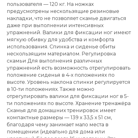
пользователя — 120 кг. На ножках
предусмотрены нескользящие резиновые
Ролики для п
накладки, что не позволяет скамье двигаться
даже при выполнении интенсивных
Упоры для о
упражнений. Валики для фиксации ног имеют
мягкую обивку для удобства и комфорта
использования. Спинка и сиденье обиты
Утяжелители
нескользящим материалом. Регулировка
скамьи Для выполнения различных
упражнений есть возможность отрегулировать
Эспандеры и 
положение сиденья в 4-х положениях по
высоте. Уровень наклона спинки регулируется
Аксессуары д
в 10-ти положениях. Также можно
йоги
отрегулировать валики для фиксации ног в 5-
ти положениях по высоте. Хранение тренажёра
Скамья для домашних тренировок имеет
Медболы
компактные размеры — 139 х 33,5 х 51 см,
благодаря чему занимает мало места в
помещении (идеально для дома или
Пояса тяжело