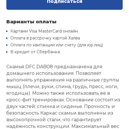
Подписаться
Туристическая
й спорт
Барбекю
Скамьи
Обувь для ед
Ремни
Бутылки для 
ивные игры
Варианты оплаты
Флокированны
Картами Visa MasterCard онлайн
Стойки под ш
Тренировочно
подушки
Шорты
Весы
ивные комплексы и
Оплата в рассрочку картой Халва
рамы
кие стенки
Оплата по квитанции или счету (для юр.лиц)
Шлемы боксе
Фонари
Штаны, Брюки
Гантели
В кредит от Сбербанка
Машины Смит
ы, сувениры
Скамья DFC DAB08 предназначена для
Спарринговые
Холодильник
Гимнастическ
Гири
дование для
домашнего использования. Позволяет
Кроссоверы
сооружений
выполнять упражнения на различные группы
Футы
Одежда для 
Грифы и штан
мышц (плечи, руки, спина, грудь, пресс, ноги,
Подставки
кий и тренерский
ягодицы). Можно также использовать её в
тарь
кросс-фит тренировках. Основание состоит из
Блины
двух частей: спинка и сиденье. Прочность и
ты и защита
безопасность Каркас скамьи выполнены из
высокопрочной стали, что гарантирует
Лямки, петли,
надёжность конструкции. Максимальный вес
жное оборудование