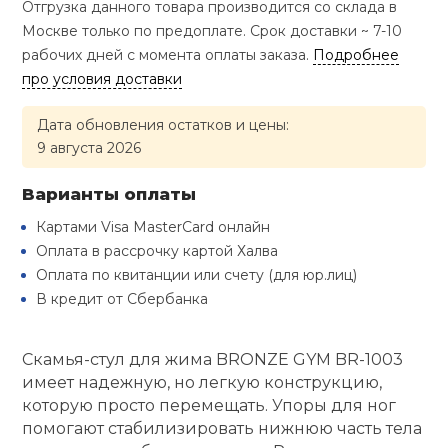
Отгрузка данного товара производится со склада в
Туристическая
й спорт
Барбекю
Москве только по предоплате. Срок доставки ~ 7-10
Скамьи
Обувь для ед
Ремни
Бутылки для 
рабочих дней с момента оплаты заказа.
Подробнее
ивные игры
про условия доставки
Флокированны
Стойки под ш
Тренировочно
подушки
Шорты
Весы
Дата обновления остатков и цены:
ивные комплексы и
рамы
кие стенки
9 августа 2026
Шлемы боксе
Фонари
Штаны, Брюки
Гантели
Варианты оплаты
Машины Смит
ы, сувениры
Картами Visa MasterCard онлайн
Спарринговые
Холодильник
Гимнастическ
Гири
дование для
Оплата в рассрочку картой Халва
Кроссоверы
сооружений
Оплата по квитанции или счету (для юр.лиц)
Футы
В кредит от Сбербанка
Одежда для 
Грифы и штан
Подставки
кий и тренерский
тарь
Скамья-стул для жима BRONZE GYM BR-1003
Блины
имеет надежную, но легкую конструкцию,
ты и защита
которую просто перемещать. Упоры для ног
Лямки, петли,
помогают стабилизировать нижнюю часть тела
жное оборудование