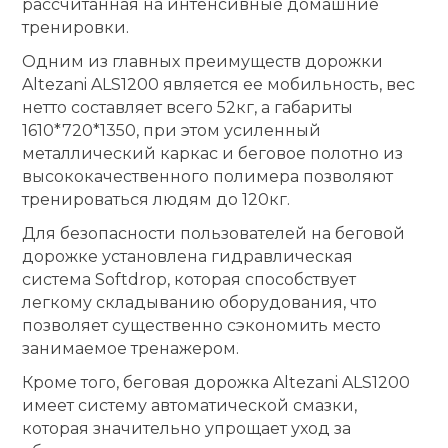
рассчитанная на интенсивные домашние
тренировки.
Ролики для п
Одним из главных преимуществ дорожки
Altezani ALS1200 является ее мобильность, вес
Упоры для о
нетто составляет всего 52кг, а габариты
1610*720*1350, при этом усиленный
металлический каркас и беговое полотно из
Утяжелители
высококачественного полимера позволяют
тренироваться людям до 120кг.
Эспандеры и 
Для безопасности пользователей на беговой
дорожке установлена гидравлическая
система Softdrop, которая способствует
Аксессуары д
легкому складыванию оборудования, что
йоги
позволяет существенно сэкономить место
занимаемое тренажером.
Медболы
Кроме того, беговая дорожка Altezani ALS1200
имеет систему автоматической смазки,
которая значительно упрощает уход за
Пояса тяжело