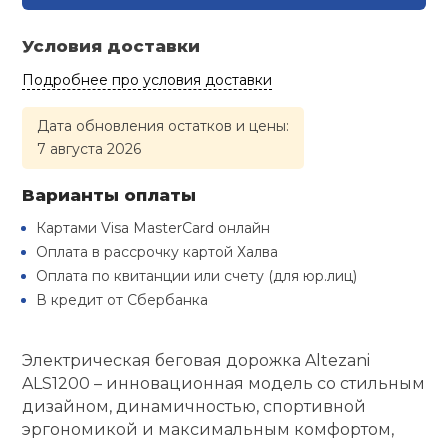
Туристическая
й спорт
Барбекю
Условия доставки
Скамьи
Обувь для ед
Ремни
Бутылки для 
ивные игры
Подробнее про условия доставки
Флокированны
Стойки под ш
Тренировочно
подушки
Шорты
Весы
Дата обновления остатков и цены:
ивные комплексы и
рамы
кие стенки
7 августа 2026
Шлемы боксе
Фонари
Штаны, Брюки
Гантели
Варианты оплаты
Машины Смит
ы, сувениры
Картами Visa MasterCard онлайн
Спарринговые
Холодильник
Гимнастическ
Гири
дование для
Оплата в рассрочку картой Халва
Кроссоверы
сооружений
Оплата по квитанции или счету (для юр.лиц)
Футы
Одежда для 
Грифы и штан
В кредит от Сбербанка
Подставки
кий и тренерский
тарь
Электрическая беговая дорожка Altezani
Блины
ALS1200 – инновационная модель со стильным
ты и защита
дизайном, динамичностью, спортивной
Лямки, петли,
эргономикой и максимальным комфортом,
жное оборудование