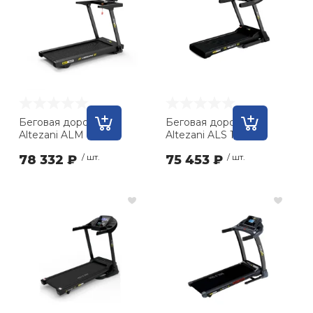
Ролики для п
Упоры для о
Утяжелители
Беговая дорожка
Беговая дорожка
Altezani ALM 1300
Altezani ALS 1410
Эспандеры и 
78 332 ₽
/ шт.
75 453 ₽
/ шт.
Аксессуары д
йоги
Медболы
Пояса тяжело