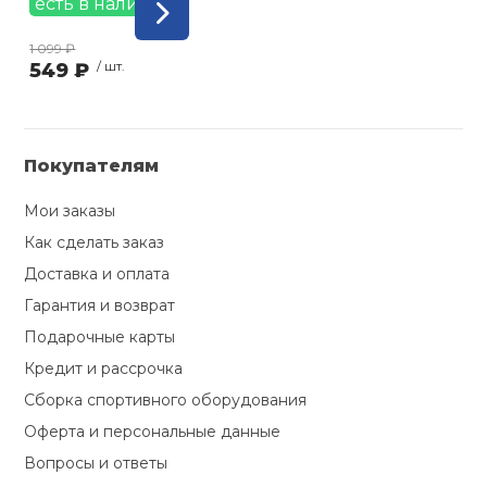
есть в наличии
Ролики для п
1 099 ₽
549 ₽
/ шт.
Упоры для о
Покупателям
Утяжелители
Мои заказы
Как сделать заказ
Эспандеры и 
Доставка и оплата
Гарантия и возврат
Аксессуары д
йоги
Подарочные карты
Кредит и рассрочка
Сборка спортивного оборудования
Медболы
Оферта и персональные данные
Вопросы и ответы
Пояса тяжело