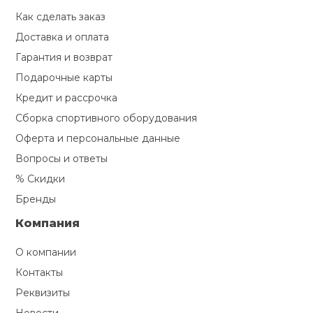
Туристическая
й спорт
Как сделать заказ
Барбекю
Скамьи
Обувь для ед
Ремни
Бутылки для 
Доставка и оплата
ивные игры
Гарантия и возврат
Флокированны
Подарочные карты
Стойки под ш
Тренировочно
подушки
Шорты
Весы
ивные комплексы и
рамы
Кредит и рассрочка
кие стенки
Сборка спортивного оборудования
Шлемы боксе
Фонари
Штаны, Брюки
Гантели
Машины Смит
ы, сувениры
Оферта и персональные данные
Вопросы и ответы
Спарринговые
Холодильник
Гимнастическ
Гири
дование для
% Скидки
Кроссоверы
сооружений
Бренды
Футы
Одежда для 
Грифы и штан
Компания
Подставки
кий и тренерский
тарь
О компании
Блины
Контакты
ты и защита
Реквизиты
Лямки, петли,
жное оборудование