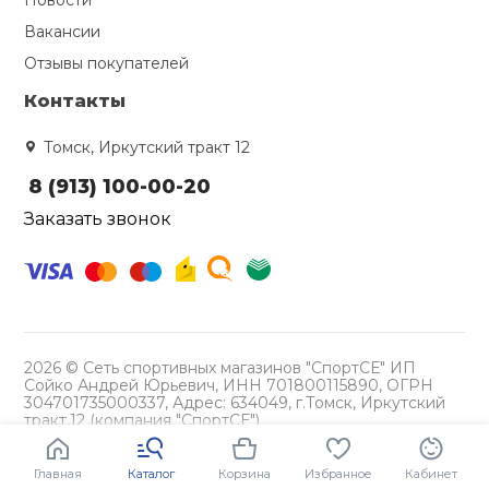
Новости
Вакансии
Ролики для п
Отзывы покупателей
Контакты
Упоры для о
Томск, Иркутский тракт 12
Утяжелители
8 (913) 100-00-20
Заказать звонок
Эспандеры и 
Аксессуары д
йоги
2026 © Сеть спортивных магазинов "СпортСЕ" ИП
Сойко Андрей Юрьевич, ИНН 701800115890, ОГРН
304701735000337, Адрес: 634049, г.Томск, Иркутский
Медболы
тракт,12 (компания "СпортСЕ")
Политика конфиденциальности
Пояса тяжело
Главная
Каталог
Корзина
Избранное
Кабинет