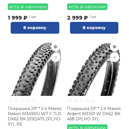
есть в наличии
есть в наличии
1 999 ₽
/ шт.
2 999 ₽
/ шт.
В корзину
В корзину
Покрышка 29" * 2.4 Maxxis
Покрышка 29" * 2.4 Maxxis
Rekon M349RU WT F TLR
Ardent M315P W DK62 BK
DK62 BK 5392/475 2PLHO
458 2PLHO 3YL
3YL RE
есть в наличии