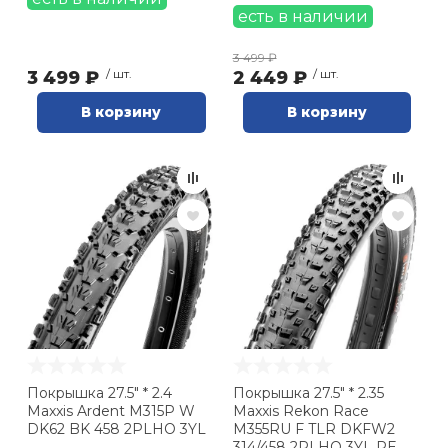
есть в наличии
3 499 ₽
3 499 ₽
/ шт.
2 449 ₽
/ шт.
В корзину
В корзину
Покрышка 27.5" * 2.4
Покрышка 27.5" * 2.35
Maxxis Ardent M315P W
Maxxis Rekon Race
DK62 BK 458 2PLHO 3YL
M355RU F TLR DKFW2
314/458 2PLHO 3YL RE