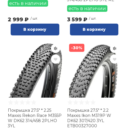
есть в наличии
есть в наличии
2 999 ₽
/ шт.
3 599 ₽
/ шт.
В корзину
В корзину
-30%
Покрышка 27.5" * 2.25
Покрышка 27.5" * 2.2
Maxxis Rekon Race M355P
Maxxis Ikon M319P W
W DK62 314/458 2PLHO
DK62 307/420 3YL
3YL
ETB00327000