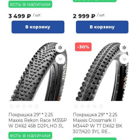
есть в наличии
3 499 ₽
/ шт.
2 999 ₽
/ шт.
В корзину
В корзину
-30%
Покрышка 29" * 2.25
Покрышка 29" * 2.25
Maxxis Rekon Race M355P
Maxxis Crossmark II
W DK62 458 D2PLHO 3L
M344P W TT DK62 BK
307/420 3YL RE
есть в наличии
ETB00296600