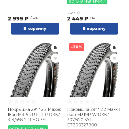
есть в наличии
3 499 ₽
2 999 ₽
/ шт.
2 449 ₽
/ шт.
В корзину
В корзину
-30%
Покрышка 29" * 2.2 Maxxis
Покрышка 29" * 2.2 Maxxis
Ikon M319RU F TLR DK62
Ikon M319P W DK62
314/458 2PLHO 3YL
307/420 3YL
ETB00327800
есть в наличии