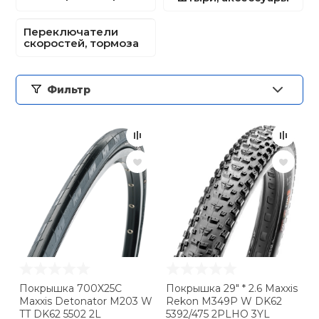
Ролики для п
Переключатели
скоростей, тормоза
Упоры для о
Фильтр
Утяжелители
Эспандеры и 
Аксессуары д
йоги
Медболы
Покрышка 700X25C
Покрышка 29" * 2.6 Maxxis
Maxxis Detonator M203 W
Rekon M349P W DK62
Пояса тяжело
TT DK62 5502 2L
5392/475 2PLHO 3YL