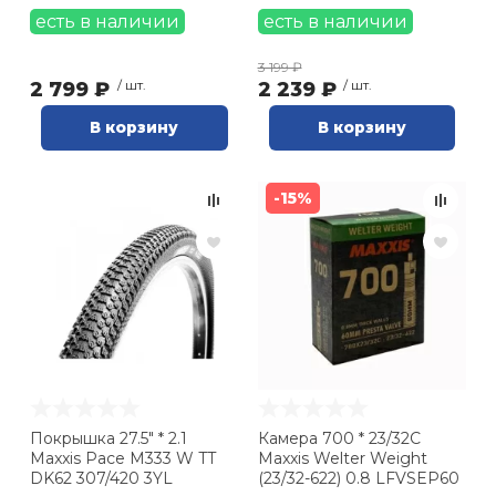
есть в наличии
есть в наличии
3 199 ₽
2 799 ₽
/ шт.
2 239 ₽
/ шт.
В корзину
В корзину
-15%
Покрышка 27.5" * 2.1
Камера 700 * 23/32C
Maxxis Pace M333 W TT
Maxxis Welter Weight
DK62 307/420 3YL
(23/32-622) 0.8 LFVSEP60