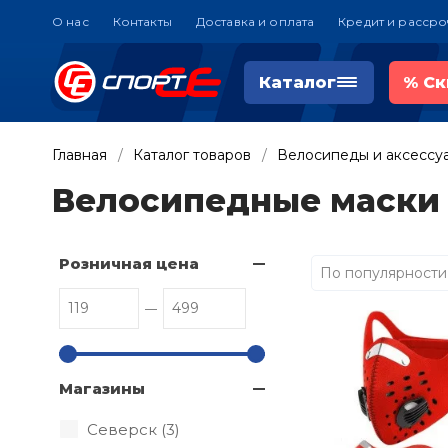
О нас
Контакты
Доставка и оплата
Кредит и рассро
Каталог
%
Ск
Главная
Каталог товаров
Велосипеды и аксессу
Велосипедные маски 
Розничная цена
По популярности
Магазины
Северск (
3
)