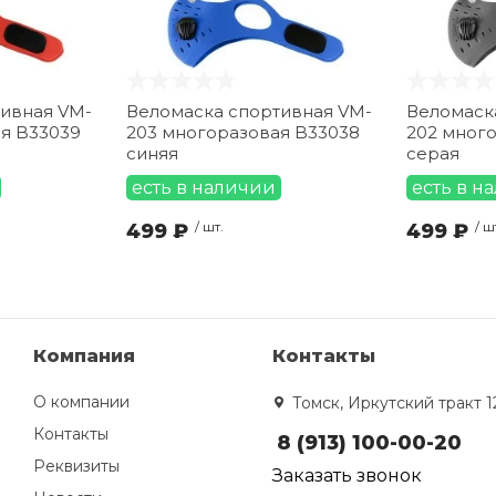
ивная VM-
Веломаска спортивная VM-
Веломаск
я B33039
203 многоразовая B33038
202 мног
синяя
серая
есть в наличии
есть в н
499 ₽
/ шт.
499 ₽
/ ш
Компания
Контакты
О компании
Томск, Иркутский тракт 1
Контакты
8 (913) 100-00-20
Реквизиты
Заказать звонок