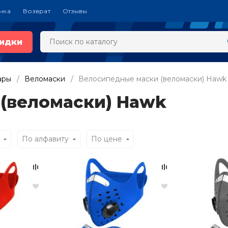
чка
Возврат
Отзывы
идки
ары
Веломаски
Велосипедные маски (веломаски) Hawk
(веломаски) Hawk
По алфавиту
По цене