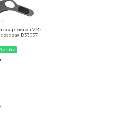
а спортивная VM-
оразовая B33037
аличии
т.
2