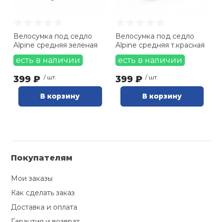
Ролики для п
Велосумка под седло
Велосумка под седло
Alpine средняя зеленая
Alpine средняя т.красная
Упоры для о
есть в наличии
есть в наличии
399 ₽
/ шт.
399 ₽
/ шт.
Утяжелители
В корзину
В корзину
Эспандеры и 
Аксессуары д
йоги
Покупателям
Мои заказы
Медболы
Как сделать заказ
Доставка и оплата
Пояса тяжело
Гарантия и возврат