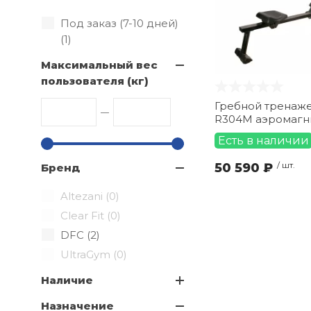
Под заказ (7-10 дней)
(
1
)
Максимальный вес
пользователя (кг)
Гребной тренаж
R304M аэромагни
Есть в наличии
50 590 ₽
/ шт.
Бренд
Altezani (
0
)
Clear Fit (
0
)
DFC (
2
)
UltraGym (
0
)
Наличие
Назначение