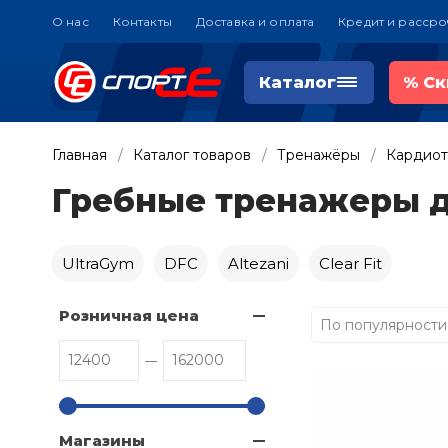
О нас
Контакты
Доставка и оплата
Кредит и рассро
Каталог
%
Ск
Главная
Каталог товаров
Тренажёры
Кардио
Гребные тренажеры 
UltraGym
DFC
Altezani
Clear Fit
Розничная цена
По популярности
Магазины