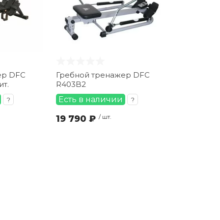
ер DFC
Гребной тренажер DFC
т.
R403B2
Есть в наличии
?
?
19 790 ₽
/ шт.