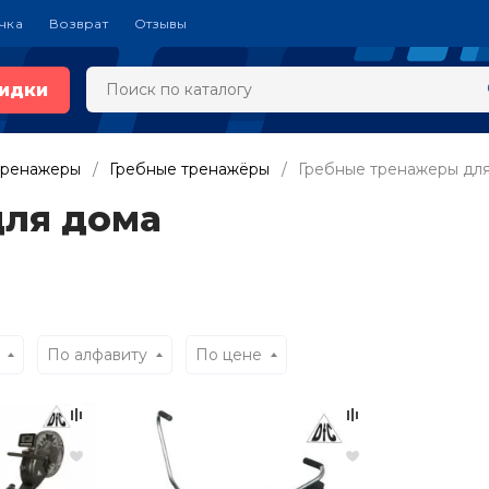
чка
Возврат
Отзывы
идки
тренажеры
Гребные тренажёры
Гребные тренажеры дл
для дома
По алфавиту
По цене