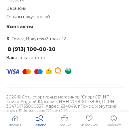
Новости
Вакансии
Ролики для п
Отзывы покупателей
Контакты
Упоры для о
Томск, Иркутский тракт 12
Утяжелители
8 (913) 100-00-20
Заказать звонок
Эспандеры и 
Аксессуары д
йоги
2026 © Сеть спортивных магазинов "СпортСЕ" ИП
Сойко Андрей Юрьевич, ИНН 701800115890, ОГРН
304701735000337, Адрес: 634049, г.Томск, Иркутский
Медболы
тракт,12 (компания "СпортСЕ")
Политика конфиденциальности
Пояса тяжело
Главная
Каталог
Корзина
Избранное
Кабинет