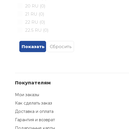
20 RU (
0
)
21 RU (
0
)
22 RU (
0
)
22.5 RU (
0
)
23 RU (
0
)
24 RU (
0
)
25 RU (
0
)
25.5 RU (
0
)
26 RU (
1
)
26/27 RU (
0
)
Покупателям
27 RU (
0
)
28 RU (
1
)
Мои заказы
28.5 RU (
0
)
Как сделать заказ
29 RU (
0
)
Доставка и оплата
29/31RU (
0
)
Гарантия и возврат
30 RU (
0
)
Подарочные карты