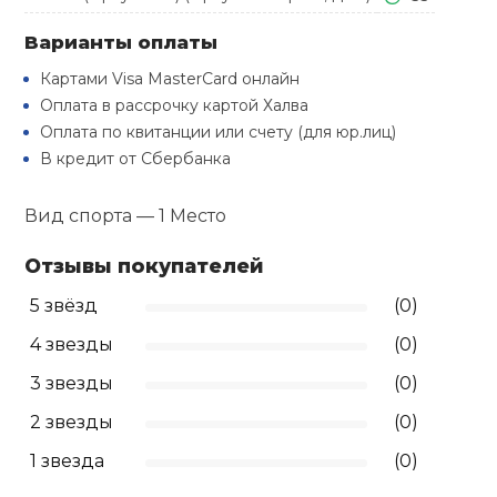
Туристическая
й спорт
Барбекю
Варианты оплаты
Скамьи
Обувь для ед
Ремни
Бутылки для 
Картами Visa MasterCard онлайн
ивные игры
Флокированны
Оплата в рассрочку картой Халва
Стойки под ш
Тренировочно
подушки
Шорты
Весы
Оплата по квитанции или счету (для юр.лиц)
ивные комплексы и
рамы
кие стенки
В кредит от Сбербанка
Шлемы боксе
Фонари
Штаны, Брюки
Гантели
Вид спорта — 1 Место
Машины Смит
ы, сувениры
Спарринговые
Холодильник
Гимнастическ
Гири
Отзывы покупателей
дование для
Кроссоверы
сооружений
5 звёзд
(0)
Футы
Одежда для 
Грифы и штан
4 звезды
(0)
Подставки
кий и тренерский
тарь
3 звезды
(0)
Блины
2 звезды
(0)
ты и защита
1 звезда
(0)
Лямки, петли,
жное оборудование