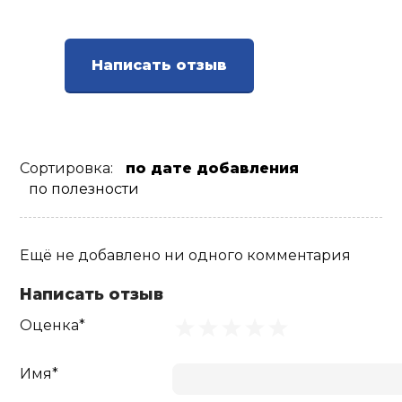
Ролики для п
Написать отзыв
Упоры для о
Утяжелители
Сортировка:
по дате добавления
по полезности
Эспандеры и 
Ещё не добавлено ни одного комментария
Аксессуары д
йоги
Написать отзыв
Оценка*
Медболы
Имя*
Пояса тяжело