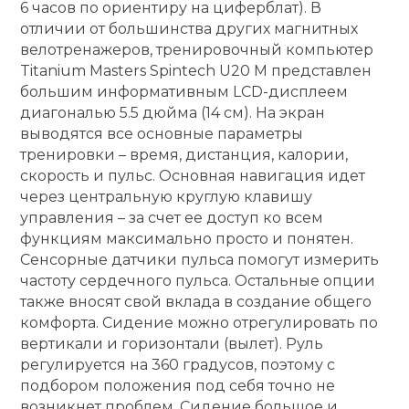
6 часов по ориентиру на циферблат). В
отличии от большинства других магнитных
велотренажеров, тренировочный компьютер
Titanium Masters Spintech U20 М представлен
большим информативным LCD-дисплеем
диагональю 5.5 дюйма (14 см). На экран
выводятся все основные параметры
тренировки – время, дистанция, калории,
скорость и пульс. Основная навигация идет
через центральную круглую клавишу
управления – за счет ее доступ ко всем
функциям максимально просто и понятен.
Сенсорные датчики пульса помогут измерить
частоту сердечного пульса. Остальные опции
также вносят свой вклада в создание общего
комфорта. Сидение можно отрегулировать по
вертикали и горизонтали (вылет). Руль
регулируется на 360 градусов, поэтому с
подбором положения под себя точно не
возникнет проблем. Сидение большое и