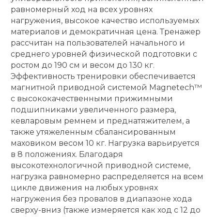
равномерный ход на всех уровнях
Ролики для п
нагружения, высокое качество используемых
материалов и демократичная цена. Тренажер
рассчитан на пользователей начального и
Упоры для о
среднего уровней физической подготовки с
ростом до 190 см и весом до 130 кг.
Эффективность тренировки обеспечивается
Утяжелители
магнитной приводной системой Magnetech™
с высококачественными прижимными
Эспандеры и 
подшипниками увеличенного размера,
кевларовым ремнем и преднатяжителем, а
также утяжеленным сбалансированным
Аксессуары д
маховиком весом 10 кг. Нагрузка варьируется
йоги
в 8 положениях. Благодаря
высокотехнологичной приводной системе,
нагрузка равномерно распределяется на всем
Медболы
цикле движения на любых уровнях
нагружения без провалов в диапазоне хода
Пояса тяжело
сверху-вниз (также измеряется как ход с 12 до