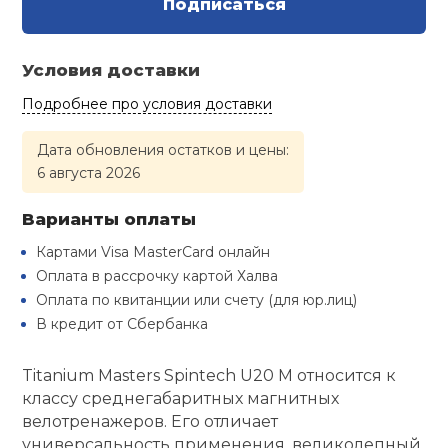
Подписаться
Туристическая
й спорт
Барбекю
Скамьи
Обувь для ед
Ремни
Бутылки для 
Условия доставки
ивные игры
Флокированны
Подробнее про условия доставки
Стойки под ш
Тренировочно
подушки
Шорты
Весы
ивные комплексы и
рамы
кие стенки
Дата обновления остатков и цены:
6 августа 2026
Шлемы боксе
Фонари
Штаны, Брюки
Гантели
Машины Смит
ы, сувениры
Варианты оплаты
Спарринговые
Холодильник
Гимнастическ
Гири
дование для
Картами Visa MasterCard онлайн
Кроссоверы
сооружений
Оплата в рассрочку картой Халва
Футы
Одежда для 
Грифы и штан
Оплата по квитанции или счету (для юр.лиц)
Подставки
кий и тренерский
В кредит от Сбербанка
тарь
Блины
Titanium Masters Spintech U20 М относится к
ты и защита
классу среднегабаритных магнитных
велотренажеров. Его отличает
Лямки, петли,
универсальность применения, великолепный
жное оборудование