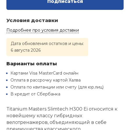
Подписаться
Туристическая
й спорт
Барбекю
Скамьи
Обувь для ед
Ремни
Бутылки для 
Условия доставки
ивные игры
Флокированны
Подробнее про условия доставки
Стойки под ш
Тренировочно
подушки
Шорты
Весы
ивные комплексы и
рамы
кие стенки
Дата обновления остатков и цены:
6 августа 2026
Шлемы боксе
Фонари
Штаны, Брюки
Гантели
Машины Смит
ы, сувениры
Варианты оплаты
Спарринговые
Холодильник
Гимнастическ
Гири
дование для
Картами Visa MasterCard онлайн
Кроссоверы
сооружений
Оплата в рассрочку картой Халва
Футы
Одежда для 
Грифы и штан
Оплата по квитанции или счету (для юр.лиц)
Подставки
кий и тренерский
В кредит от Сбербанка
тарь
Блины
Titanium Masters Slimtech H300 Ei относится к
ты и защита
новейшему классу гибридных
велотренажеров, объединяющий в себе
Лямки, петли,
преимущества классического
жное оборудование