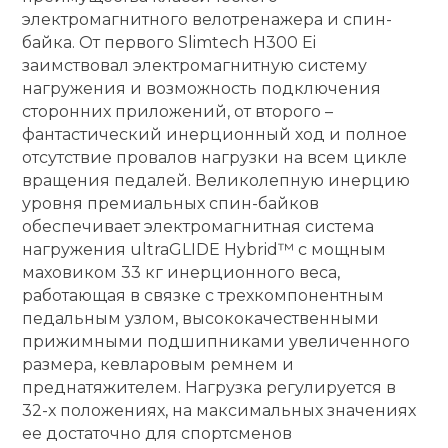
электромагнитного велотренажера и спин-
Ролики для п
байка. От первого Slimtech H300 Ei
заимствовал электромагнитную систему
нагружения и возможность подключения
Упоры для о
сторонних приложений, от второго –
фантастический инерционный ход и полное
отсутствие провалов нагрузки на всем цикле
Утяжелители
вращения педалей. Великолепную инерцию
уровня премиальных спин-байков
Эспандеры и 
обеспечивает электромагнитная система
нагружения ultraGLIDE Hybrid™ с мощным
маховиком 33 кг инерционного веса,
Аксессуары д
работающая в связке с трехкомпонентным
йоги
педальным узлом, высококачественными
прижимными подшипниками увеличенного
размера, кевларовым ремнем и
Медболы
преднатяжителем. Нагрузка регулируется в
32-х положениях, на максимальных значениях
Пояса тяжело
ее достаточно для спортсменов