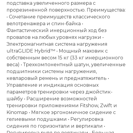
подставка увеличенного размера с
прорезиненной поверхностью. Преимущества:
• Сочетание преимуществ классического
велотренажера и спин-байка •
Фантастический инерционный ход без
провалов на любых уровнях нагрузки •
Электромагнитная система нагружения
ultraGLIDE Hybrid™ • Мощный маховик с
собственным весом 15 кг (33 кг инерционного
веса) • Трехкомпонентный шатун, увеличенные
подшипники системы нагружения,
кевларовый ремень и преднатяжитель •
Управление и индикация основных
параметров тренировки через джойстик-
шайбу • Расширение возможностей
тренировки приложениями Fitshow, Zwift и
Kinomap • Мягкое эргономичное сидение с
гелиевыми подушками • Регулировка
сидения по горизонтали и вертикали •
Регулировка руля по вертикали • Большая