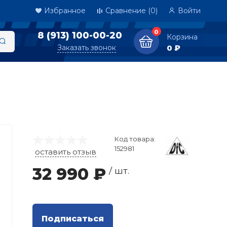
Избранное
Сравнение
(0)
Войти
0
8 (913) 100-00-20
Корзина
Заказать звонок
0 ₽
Код товара:
152981
оставить отзыв
32 990 ₽
/ шт.
Подписаться