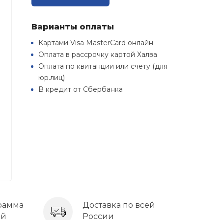
Варианты оплаты
Картами Visa MasterCard онлайн
Оплата в рассрочку картой Халва
Оплата по квитанции или счету (для
юр.лиц)
В кредит от Сбербанка
рамма
Доставка по всей
ей
России