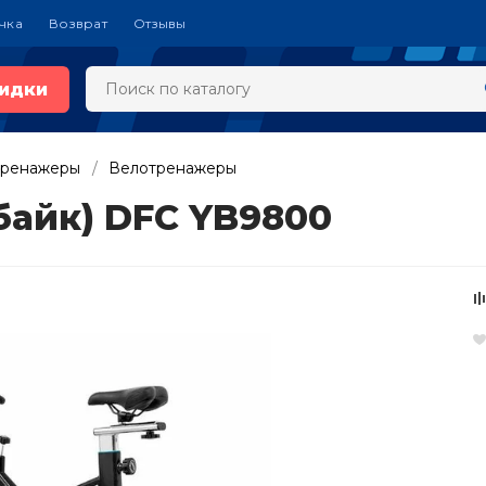
чка
Возврат
Отзывы
идки
тренажеры
Велотренажеры
байк) DFC YB9800