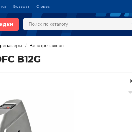
чка
Возврат
Отзывы
идки
тренажеры
Велотренажеры
FC B12G