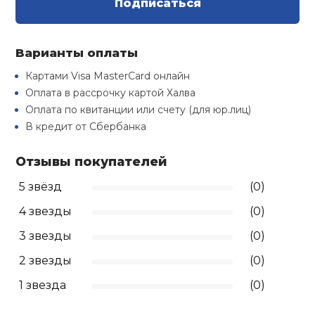
Подписаться
Туристическая
й спорт
Барбекю
Скамьи
Обувь для ед
Ремни
Бутылки для 
ивные игры
Варианты оплаты
Флокированны
Картами Visa MasterCard онлайн
Стойки под ш
Тренировочно
подушки
Шорты
Весы
ивные комплексы и
Оплата в рассрочку картой Халва
рамы
кие стенки
Оплата по квитанции или счету (для юр.лиц)
Шлемы боксе
Фонари
Штаны, Брюки
Гантели
В кредит от Сбербанка
Машины Смит
ы, сувениры
Отзывы покупателей
Спарринговые
Холодильник
Гимнастическ
Гири
дование для
Кроссоверы
5 звёзд
(0)
сооружений
Футы
Одежда для 
Грифы и штан
4 звезды
(0)
Подставки
кий и тренерский
3 звезды
(0)
тарь
Блины
2 звезды
(0)
ты и защита
1 звезда
(0)
Лямки, петли,
жное оборудование