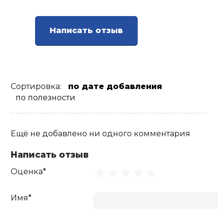
Ролики для п
Написать отзыв
Упоры для о
Утяжелители
Сортировка:
по дате добавления
по полезности
Эспандеры и 
Ещё не добавлено ни одного комментария
Аксессуары д
йоги
Написать отзыв
Оценка*
Медболы
Имя*
Пояса тяжело