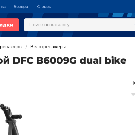
чка
Возврат
Отзывы
идки
тренажеры
Велотренажеры
й DFC B6009G dual bike