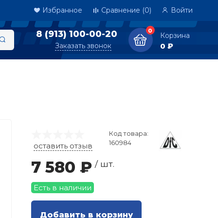
Избранное
Сравнение
(0)
Войти
0
8 (913) 100-00-20
Корзина
Заказать звонок
0 ₽
Код товара:
160984
оставить отзыв
7 580 ₽
/ шт.
Есть в наличии
Добавить в корзину