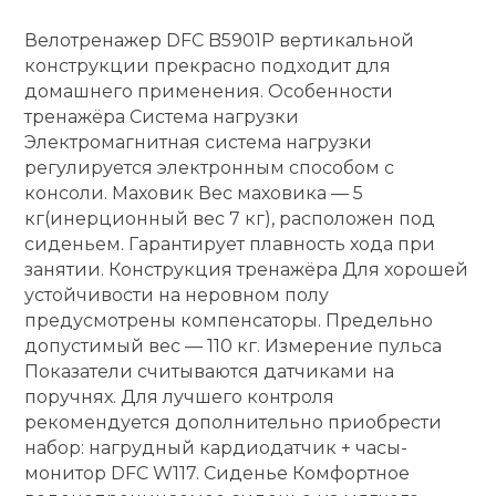
Велотренажер DFC B5901P вертикальной
Ролики для п
конструкции прекрасно подходит для
домашнего применения. Особенности
Упоры для о
тренажёра Система нагрузки
Электромагнитная система нагрузки
регулируется электронным способом с
Утяжелители
консоли. Маховик Вес маховика — 5
кг(инерционный вес 7 кг), расположен под
сиденьем. Гарантирует плавность хода при
Эспандеры и 
занятии. Конструкция тренажёра Для хорошей
устойчивости на неровном полу
Аксессуары д
предусмотрены компенсаторы. Предельно
йоги
допустимый вес — 110 кг. Измерение пульса
Показатели считываются датчиками на
поручнях. Для лучшего контроля
Медболы
рекомендуется дополнительно приобрести
набор: нагрудный кардиодатчик + часы-
монитор DFC W117. Сиденье Комфортное
Пояса тяжело