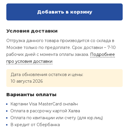
Туристическая
й спорт
Барбекю
Добавить в корзину
Скамьи
Обувь для ед
Ремни
Бутылки для 
ивные игры
Флокированны
Условия доставки
Стойки под ш
Тренировочно
подушки
Шорты
Весы
ивные комплексы и
рамы
Отгрузка данного товара производится со склада в
кие стенки
Москве только по предоплате. Срок доставки ~ 7-10
Шлемы боксе
Фонари
Штаны, Брюки
Гантели
рабочих дней с момента оплаты заказа.
Подробнее
Машины Смит
ы, сувениры
про условия доставки
Спарринговые
Холодильник
Гимнастическ
Гири
дование для
Кроссоверы
Дата обновления остатков и цены:
сооружений
10 августа 2026
Футы
Одежда для 
Грифы и штан
Подставки
кий и тренерский
Варианты оплаты
тарь
Картами Visa MasterCard онлайн
Блины
Оплата в рассрочку картой Халва
ты и защита
Оплата по квитанции или счету (для юр.лиц)
Лямки, петли,
В кредит от Сбербанка
жное оборудование