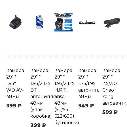
Камера
Камера
Камера
Камера
Камера
29" *
29" *
29" *
29" *
29" *
1.95"
1.95/2.125
1.95/2.125
1.75/1.95
2.5/3.0
WD AV-
BT
H.R.T.
автонип.
Chao
48мм
автониппель
авто
48мм
Yang
48мм
48мм
автовенти
399 ₽
349 ₽
(упак.:
(50/54-
599 ₽
коробка)
622/630)
бутиловая
299 ₽