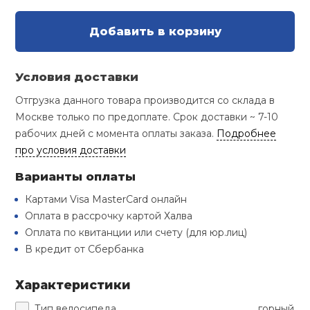
Туристическая
й спорт
Барбекю
Добавить в корзину
Скамьи
Обувь для ед
Ремни
Бутылки для 
ивные игры
Флокированны
Условия доставки
Стойки под ш
Тренировочно
подушки
Шорты
Весы
ивные комплексы и
рамы
кие стенки
Отгрузка данного товара производится со склада в
Москве только по предоплате. Срок доставки ~ 7-10
Шлемы боксе
Фонари
Штаны, Брюки
Гантели
рабочих дней с момента оплаты заказа.
Подробнее
Машины Смит
ы, сувениры
про условия доставки
Спарринговые
Холодильник
Гимнастическ
Гири
дование для
Варианты оплаты
Кроссоверы
сооружений
Картами Visa MasterCard онлайн
Футы
Одежда для 
Грифы и штан
Оплата в рассрочку картой Халва
Подставки
кий и тренерский
Оплата по квитанции или счету (для юр.лиц)
тарь
В кредит от Сбербанка
Блины
ты и защита
Характеристики
Лямки, петли,
жное оборудование
Тип велосипеда
горный