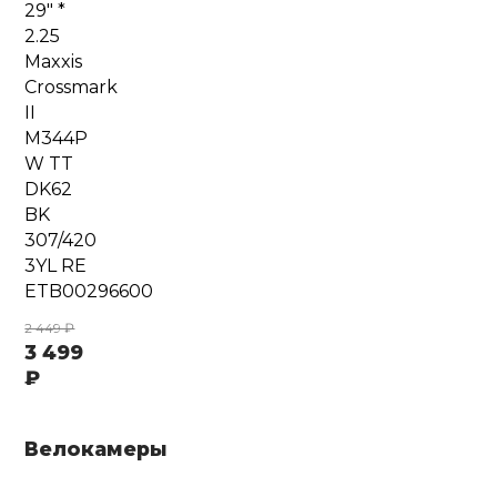
29" *
2.25
Maxxis
Crossmark
II
M344P
W TT
DK62
BK
307/420
3YL RE
ETB00296600
2 449 ₽
3 499
₽
Велокамеры