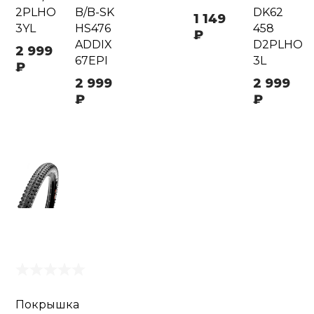
2PLHO
B/B-SK
DK62
1 149
3YL
HS476
458
₽
ADDIX
D2PLHO
2 999
67EPI
3L
₽
2 999
2 999
₽
₽
Покрышка