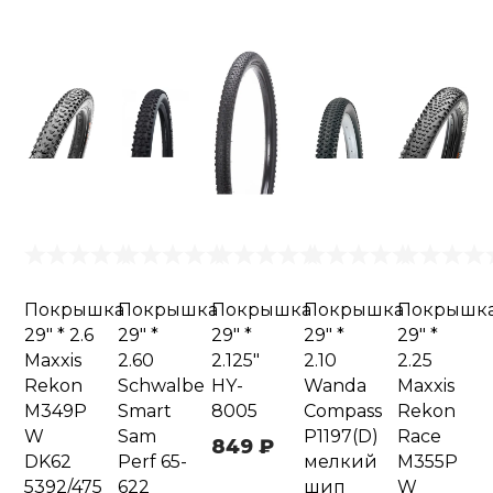
Покрышка
Покрышка
Покрышка
Покрышка
Покрышк
29" * 2.6
29" *
29" *
29" *
29" *
Maxxis
2.60
2.125"
2.10
2.25
Rekon
Schwalbe
HY-
Wanda
Maxxis
M349P
Smart
8005
Compass
Rekon
W
Sam
P1197(D)
Race
849 ₽
DK62
Perf 65-
мелкий
M355P
5392/475
622
шип
W