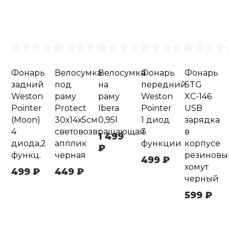
Фонарь
Велосумка
Велосумка
Фонарь
Фонарь
задний
под
на
передний
STG
Weston
раму
раму
Weston
XC-146
Pointer
Protect
Ibera
Pointer
USB
(Moon)
30х14х5см
0,95l
1 диод
зарядка
4
световозвращающая
3
в
1 499
диода,2
апплик
функции
корпусе
₽
функц.
черная
резиновы
499 ₽
хомут
499 ₽
449 ₽
черный
599 ₽