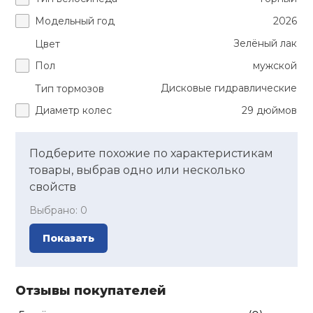
Модельный год
2026
Ролики для п
Зелёный лак
Цвет
Пол
мужской
Упоры для о
Дисковые гидравлические
Тип тормозов
Диаметр колес
29 дюймов
Утяжелители
Подберите похожие по характеристикам
Эспандеры и 
товары, выбрав одно или несколько
свойств
Аксессуары д
Выбрано:
0
йоги
Показать
Медболы
Отзывы покупателей
Пояса тяжело