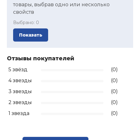
товары, выбрав одно или несколько
Ролики для п
свойств
Выбрано:
0
Упоры для о
Показать
Утяжелители
Отзывы покупателей
5 звёзд
(0)
Эспандеры и 
4 звезды
(0)
Аксессуары д
3 звезды
(0)
йоги
2 звезды
(0)
1 звезда
(0)
Медболы
Пояса тяжело