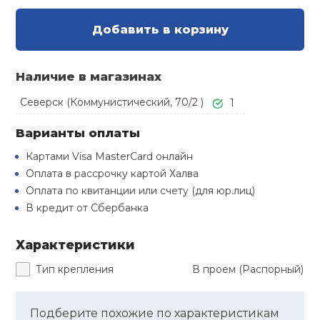
Туристическая
й спорт
Барбекю
Добавить в корзину
Скамьи
Обувь для ед
Ремни
Бутылки для 
ивные игры
Флокированны
Наличие в магазинах
Стойки под ш
Тренировочно
подушки
Шорты
Весы
ивные комплексы и
рамы
кие стенки
Северск (Коммунистический, 70/2 )
1
Шлемы боксе
Фонари
Штаны, Брюки
Гантели
Варианты оплаты
Машины Смит
ы, сувениры
Картами Visa MasterCard онлайн
Спарринговые
Холодильник
Гимнастическ
Гири
Оплата в рассрочку картой Халва
дование для
Кроссоверы
сооружений
Оплата по квитанции или счету (для юр.лиц)
В кредит от Сбербанка
Футы
Одежда для 
Грифы и штан
Подставки
кий и тренерский
тарь
Характеристики
Блины
Тип крепления
В проем (Распорный)
ты и защита
Лямки, петли,
Подберите похожие по характеристикам
жное оборудование