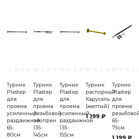
Турник
Турник
Турник
Турник
Турник
Plastep
Plastep
Plastep
распорный
Plastep
для
для
для
Карусель
для
проема
проема
проема
(желтый)
проема
усиленный
резьбовой
усиленный
резьбово
1 199 ₽
раздвижной
неопрен
раздвижной
65-
65-
135-
135-
75см
80см
145см
155см
1 199 ₽