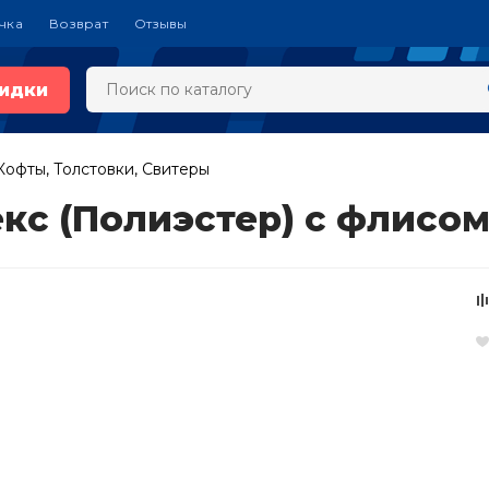
чка
Возврат
Отзывы
идки
Кофты, Толстовки, Свитеры
екс (Полиэстер) с флисо