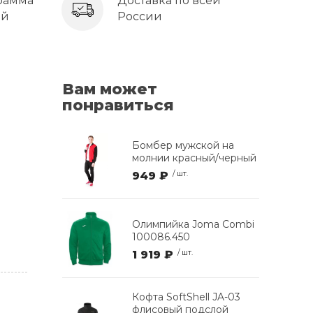
рамма
Доставка по всей
ей
России
Вам может
понравиться
Бомбер мужской на
молнии красный/черный
949 ₽
/ шт.
Олимпийка Joma Combi
100086.450
1 919 ₽
/ шт.
Кофта SoftShell JA-03
флисовый подслой