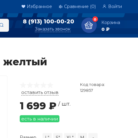
Избранное
Сравнение
(0)
Войти
0
8 (913) 100-00-20
Корзина
Заказать звонок
0 ₽
м желтый
Код товара:
129857
оставить отзыв
1 699 ₽
/ шт.
есть в наличии
Размер
L"
S"
XL"
М
-