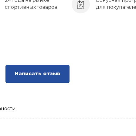
24 года на рынке
Бонусная прог
спортивных товаров
для покупател
Написать отзыв
зности