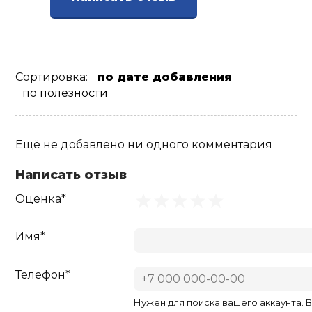
Ролики для п
Упоры для о
Сортировка:
по дате добавления
по полезности
Утяжелители
Ещё не добавлено ни одного комментария
Эспандеры и 
Написать отзыв
Оценка*
Аксессуары д
йоги
Имя*
Медболы
Телефон*
Пояса тяжело
Нужен для поиска вашего аккаунта. 