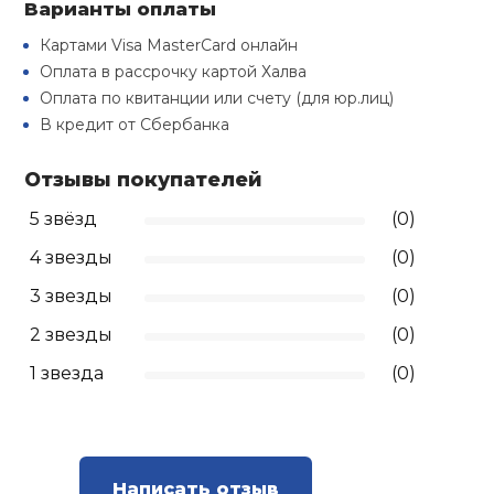
Варианты оплаты
Туристическая
й спорт
Барбекю
Картами Visa MasterCard онлайн
Скамьи
Обувь для ед
Ремни
Бутылки для 
Оплата в рассрочку картой Халва
ивные игры
Оплата по квитанции или счету (для юр.лиц)
Флокированны
Стойки под ш
Тренировочно
В кредит от Сбербанка
подушки
Шорты
Весы
ивные комплексы и
рамы
кие стенки
Отзывы покупателей
Шлемы боксе
Фонари
Штаны, Брюки
Гантели
Машины Смит
ы, сувениры
5 звёзд
(0)
4 звезды
(0)
Спарринговые
Холодильник
Гимнастическ
Гири
дование для
Кроссоверы
сооружений
3 звезды
(0)
Футы
Одежда для 
Грифы и штан
2 звезды
(0)
Подставки
кий и тренерский
тарь
1 звезда
(0)
Блины
ты и защита
Лямки, петли,
Написать отзыв
жное оборудование