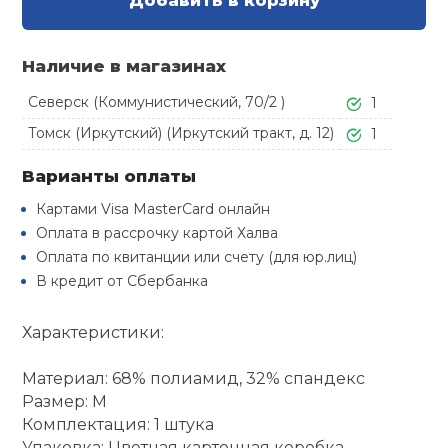
Добавить в корзину
Туристическая
й спорт
Барбекю
Скамьи
Обувь для ед
Ремни
Бутылки для 
Наличие в магазинах
ивные игры
Флокированны
Северск (Коммунистический, 70/2 )
1
Стойки под ш
Тренировочно
подушки
Шорты
Весы
ивные комплексы и
Томск (Иркутский) (Иркутский тракт, д. 12)
рамы
1
кие стенки
Шлемы боксе
Варианты оплаты
Фонари
Штаны, Брюки
Гантели
Машины Смит
ы, сувениры
Картами Visa MasterCard онлайн
Оплата в рассрочку картой Халва
Спарринговые
Холодильник
Гимнастическ
Гири
дование для
Оплата по квитанции или счету (для юр.лиц)
Кроссоверы
сооружений
В кредит от Сбербанка
Футы
Одежда для 
Грифы и штан
Подставки
кий и тренерский
Характеристики:
тарь
Блины
Материал: 68% полиамид, 32% спандекс
ты и защита
Размер: M
Лямки, петли,
Комплектация: 1 штука
жное оборудование
Упаковка: Цветная картонная коробка