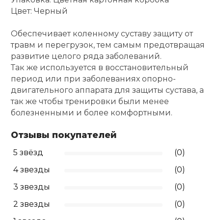
Цвет: Черный
Ролики для п
Обеспечивает коленному суставу защиту от
травм и перегрузок, тем самым предотвращая
Упоры для о
развитие целого ряда заболеваний.
Так же используется в восстановительный
период или при заболеваниях опорно-
Утяжелители
двигательного аппарата для защиты сустава, а
так же чтобы тренировки были менее
Эспандеры и 
болезненными и более комфортными.
Отзывы покупателей
Аксессуары д
йоги
5 звёзд
(0)
4 звезды
(0)
Медболы
3 звезды
(0)
2 звезды
(0)
Пояса тяжело