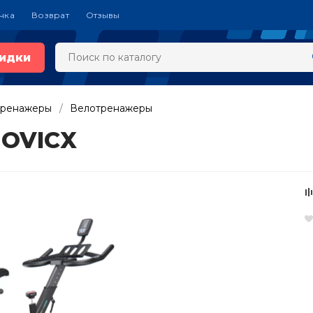
чка
Возврат
Отзывы
идки
тренажеры
Велотренажеры
 OVICX