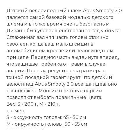
Туристическая
й спорт
Барбекю
Детский велосипедный шлем Abus Smooty 2.0
Скамьи
Обувь для ед
Ремни
Бутылки для 
является самой базовой моделью детского
ивные игры
шлема и в то же время очень безопасным.
Флокированны
Дизайн был усовершенствован за годы опыта.
Стойки под ш
Тренировочно
подушки
Шорты
Весы
ивные комплексы и
Сглаженная задняя часть головы отлично
рамы
кие стенки
работает, когда ваш малыш сидит в
автомобильном кресле или велосипедном
Шлемы боксе
Фонари
Штаны, Брюки
Гантели
Машины Смит
ы, сувениры
прицепе. Передняя часть выдвинута вперед,
что защищает ребенка от травм в случае
Спарринговые
Холодильник
Гимнастическ
Гири
аварии. Простая регулировка размера с
дование для
Кроссоверы
точной посадкой гарантирует, что детский
сооружений
велосипед Abus Smooty 2.0 всегда идеально
Футы
Одежда для 
Грифы и штан
расположен. Многие цветовые версии
Подставки
кий и тренерский
позволяют выбрать правильные цвета.
тарь
Вес: S - 200 г, M - 210 г.
Блины
размер:
ты и защита
S - окружность головы: 45 - 50 см
Лямки, петли,
М - окружность головы: 50 - 55 см
жное оборудование