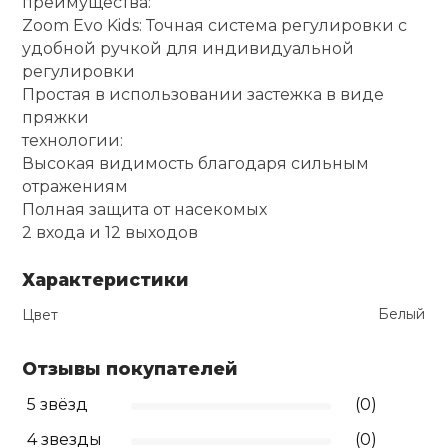
преимущества:
Zoom Evo Kids: Точная система регулировки с
Ролики для п
удобной ручкой для индивидуальной
регулировки
Простая в использовании застежка в виде
Упоры для о
пряжки
технологии:
Утяжелители
Высокая видимость благодаря сильным
отражениям
Полная защита от насекомых
Эспандеры и 
2 входа и 12 выходов
Характеристики
Аксессуары д
йоги
Белый
Цвет
Отзывы покупателей
Медболы
5 звёзд
(0)
Пояса тяжело
4 звезды
(0)