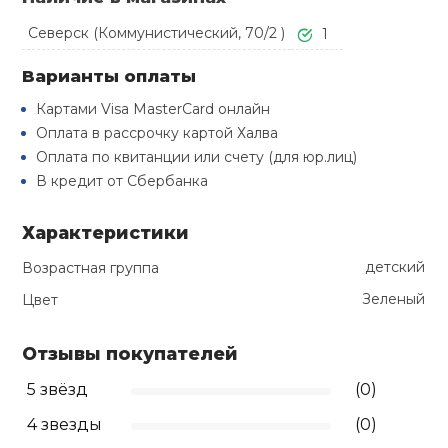
Туристическая
й спорт
Барбекю
Северск (Коммунистический, 70/2 )
1
Скамьи
Обувь для ед
Ремни
Бутылки для 
ивные игры
Варианты оплаты
Флокированны
Картами Visa MasterCard онлайн
Стойки под ш
Тренировочно
подушки
Шорты
Весы
ивные комплексы и
Оплата в рассрочку картой Халва
рамы
кие стенки
Оплата по квитанции или счету (для юр.лиц)
Шлемы боксе
Фонари
Штаны, Брюки
Гантели
В кредит от Сбербанка
Машины Смит
ы, сувениры
Характеристики
Спарринговые
Холодильник
Гимнастическ
Гири
дование для
Кроссоверы
сооружений
детский
Возрастная группа
Футы
Зеленый
Одежда для 
Грифы и штан
Цвет
Подставки
кий и тренерский
тарь
Отзывы покупателей
Блины
5 звёзд
(0)
ты и защита
Лямки, петли,
4 звезды
(0)
жное оборудование