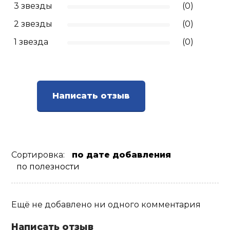
3 звезды
(0)
Ролики для п
2 звезды
(0)
1 звезда
(0)
Упоры для о
Утяжелители
Написать отзыв
Эспандеры и 
Аксессуары д
Сортировка:
по дате добавления
йоги
по полезности
Медболы
Ещё не добавлено ни одного комментария
Пояса тяжело
Написать отзыв