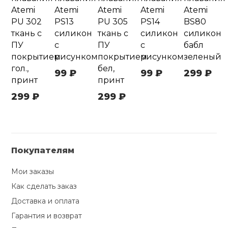
Atemi
Atemi
Atemi
Atemi
Atemi
PU 302
PS13
PU 305
PS14
BS80
ткань с
силикон
ткань с
силикон
силикон
ПУ
с
ПУ
с
бабл
покрытием
рисунком
покрытием
рисунком
зеленый
гол.,
бел,
99 ₽
99 ₽
299 ₽
принт
принт
299 ₽
299 ₽
Покупателям
Мои заказы
Как сделать заказ
Доставка и оплата
Гарантия и возврат