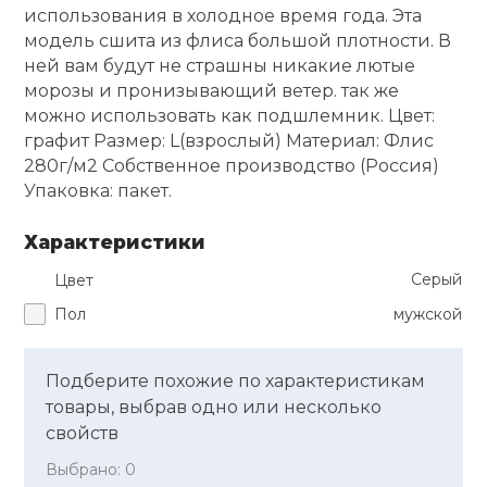
использования в холодное время года. Эта
модель сшита из флиса большой плотности. В
Ролики для п
ней вам будут не страшны никакие лютые
морозы и пронизывающий ветер. так же
Упоры для о
можно использовать как подшлемник. Цвет:
графит Размер: L(взрослый) Материал: Флис
280г/м2 Собственное производство (Россия)
Утяжелители
Упаковка: пакет.
Характеристики
Эспандеры и 
Серый
Цвет
Аксессуары д
Пол
мужской
йоги
Подберите похожие по характеристикам
Медболы
товары, выбрав одно или несколько
свойств
Пояса тяжело
Выбрано:
0