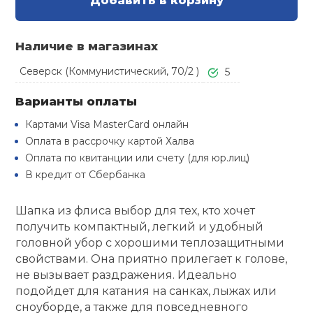
Добавить в корзину
Туристическая
й спорт
Барбекю
Скамьи
Обувь для ед
Ремни
Бутылки для 
Наличие в магазинах
ивные игры
Флокированны
Северск (Коммунистический, 70/2 )
5
Стойки под ш
Тренировочно
подушки
Шорты
Весы
ивные комплексы и
рамы
кие стенки
Варианты оплаты
Шлемы боксе
Фонари
Штаны, Брюки
Гантели
Картами Visa MasterCard онлайн
Машины Смит
ы, сувениры
Оплата в рассрочку картой Халва
Оплата по квитанции или счету (для юр.лиц)
Спарринговые
Холодильник
Гимнастическ
Гири
В кредит от Сбербанка
дование для
Кроссоверы
сооружений
Футы
Одежда для 
Грифы и штан
Шапка из флиса выбор для тех, кто хочет
Подставки
кий и тренерский
получить компактный, легкий и удобный
тарь
головной убор с хорошими теплозащитными
Блины
свойствами. Она приятно прилегает к голове,
ты и защита
не вызывает раздражения. Идеально
подойдет для катания на санках, лыжах или
Лямки, петли,
сноуборде, а также для повседневного
жное оборудование