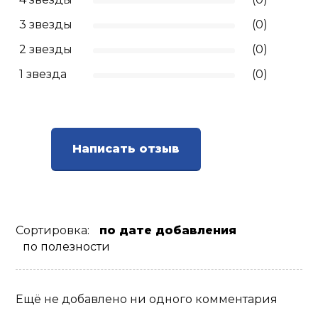
3 звезды
(0)
Ролики для п
2 звезды
(0)
Упоры для о
1 звезда
(0)
Утяжелители
Написать отзыв
Эспандеры и 
Аксессуары д
йоги
Сортировка:
по дате добавления
по полезности
Медболы
Ещё не добавлено ни одного комментария
Пояса тяжело