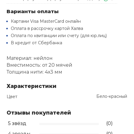
Туристическая
й спорт
Барбекю
Варианты оплаты
Скамьи
Обувь для ед
Ремни
Бутылки для 
Картами Visa MasterCard онлайн
ивные игры
Флокированны
Оплата в рассрочку картой Халва
Стойки под ш
Тренировочно
подушки
Шорты
Весы
Оплата по квитанции или счету (для юр.лиц)
ивные комплексы и
рамы
кие стенки
В кредит от Сбербанка
Шлемы боксе
Фонари
Штаны, Брюки
Гантели
Материал: нейлон
Машины Смит
ы, сувениры
Вместимость: от 20 мячей
Спарринговые
Холодильник
Гимнастическ
Гири
Толщина нити: 4х3 мм
дование для
Кроссоверы
сооружений
Характеристики
Футы
Одежда для 
Грифы и штан
Подставки
кий и тренерский
Бело-красный
Цвет
тарь
Блины
Отзывы покупателей
ты и защита
5 звёзд
(0)
Лямки, петли,
жное оборудование
4 звезды
(0)