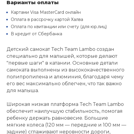
Варианты оплаты
Туристическая
й спорт
Барбекю
Картами Visa MasterCard онлайн
Скамьи
Обувь для ед
Ремни
Бутылки для 
Оплата в рассрочку картой Халва
ивные игры
Оплата по квитанции или счету (для юр.лиц)
Флокированны
Стойки под ш
Тренировочно
В кредит от Сбербанка
подушки
Шорты
Весы
ивные комплексы и
рамы
кие стенки
Детский самокат Tech Team Lambo создан
Шлемы боксе
Фонари
Штаны, Брюки
Гантели
специально для малышей, которые делают
Машины Смит
ы, сувениры
"первые шаги" в катании. Основные детали
самоката выполнены из высококачественного
Спарринговые
Холодильник
Гимнастическ
Гири
дование для
полипропилена и алюминия, благодаря чему
Кроссоверы
сооружений
его вес максимально облегчен, что так важно
Футы
Одежда для 
Грифы и штан
для малыша.
Подставки
кий и тренерский
тарь
Широкая низкая платформа Tech Team Lambo
Блины
обеспечит наилучшую стабильность, помогая
ты и защита
ребенку держать равновесие. Большие
мягкие колеса (120 мм — передние и 100 мм —
Лямки, петли,
задние) сглаживают неровности дороги,
жное оборудование