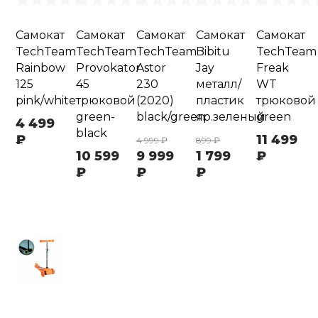
Самокат
Самокат
Самокат
Самокат
Самокат
TechTeam
TechTeam
TechTeam
Bibitu
TechTeam
Rainbow
Provokator
Astor
Jay
Freak
125
45
230
металл/
WT
pink/white
трюковой
(2020)
пластик
трюковой
green-
black/green
яр.зеленый
green
4 499
black
₽
11 499
4 999 ₽
899 ₽
10 599
9 999
1 799
₽
₽
₽
₽