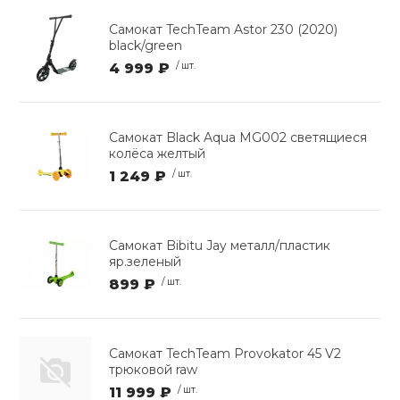
Самокат TechTeam Astor 230 (2020)
black/green
4 999 ₽
/ шт.
Самокат Black Aqua MG002 светящиеся
колёса желтый
1 249 ₽
/ шт.
Самокат Bibitu Jay металл/пластик
яр.зеленый
899 ₽
/ шт.
Самокат TechTeam Provokator 45 V2
трюковой raw
11 999 ₽
/ шт.