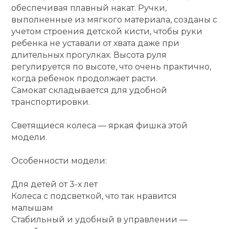
обеспечивая плавный накат. Ручки,
Ролики для п
выполненные из мягкого материала, созданы с
учетом строения детской кисти, чтобы руки
ребенка не уставали от хвата даже при
Упоры для о
длительных прогулках. Высота руля
регулируется по высоте, что очень практично,
когда ребенок продолжает расти.
Утяжелители
Самокат складывается для удобной
транспортировки.
Эспандеры и 
Светящиеся колеса — яркая фишка этой
модели.
Аксессуары д
йоги
Особенности модели:
Для детей от 3-х лет
Медболы
Колеса с подсветкой, что так нравится
малышам
Стабильный и удобный в управлении —
Пояса тяжело