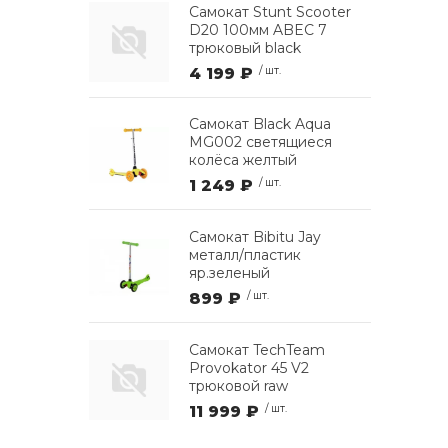
Самокат Stunt Scooter
D20 100мм ABEC 7
трюковый black
4 199 ₽
/ шт.
Самокат Black Aqua
MG002 светящиеся
колёса желтый
1 249 ₽
/ шт.
Самокат Bibitu Jay
металл/пластик
яр.зеленый
899 ₽
/ шт.
Самокат TechTeam
Provokator 45 V2
трюковой raw
11 999 ₽
/ шт.