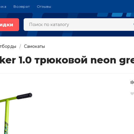
чка
Возврат
Отзывы
идки
йтборды
Самокаты
er 1.0 трюковой neon gr