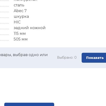
сталь
Abec 7
шкурка
HIC
задний ножной
115 мм
505 мм
овары, выбрав одно или
Выбрано:
0
Показать