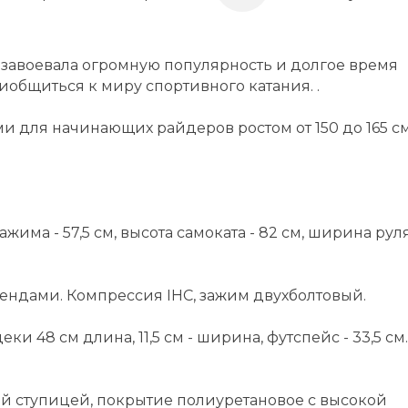
завоевала огромную популярность и долгое время
общиться к миру спортивного катания. .
ми для начинающих райдеров ростом от 150 до 165 см
ажима - 57,5 см, высота самоката - 82 см, ширина руля
ендами. Компрессия IHC, зажим двухболтовый.
и 48 см длина, 11,5 см - ширина, футспейс - 33,5 см.
ой ступицей, покрытие полиуретановое с высокой