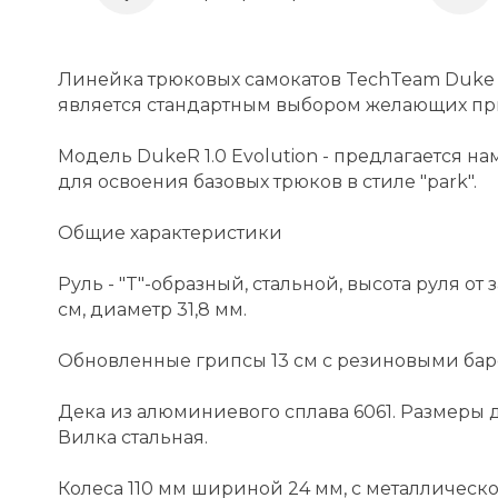
Линейка трюковых самокатов TechTeam Duke 
является стандартным выбором желающих при
Модель DukeR 1.0 Evolution - предлагается на
для освоения базовых трюков в стиле "park".
Общие характеристики
Руль - "T"-образный, стальной, высота руля от з
см, диаметр 31,8 мм.
Обновленные грипсы 13 см с резиновыми бар
Дека из алюминиевого сплава 6061. Размеры дек
Вилка стальная.
Колеса 110 мм шириной 24 мм, с металлическ