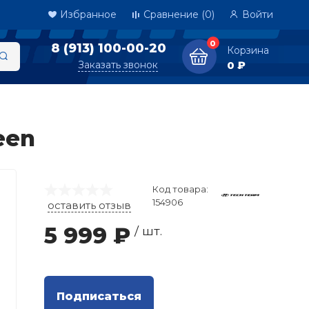
Избранное
Сравнение
(0)
Войти
0
8 (913) 100-00-20
Корзина
Заказать звонок
0 ₽
een
Код товара:
154906
оставить отзыв
5 999 ₽
/ шт.
Подписаться