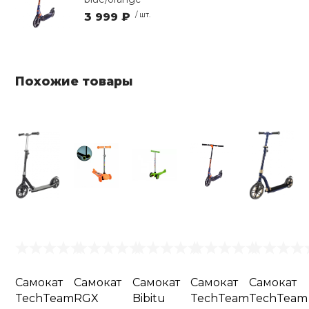
3 999 ₽
/ шт.
Похожие товары
Самокат
Самокат
Самокат
Самокат
Самокат
TechTeam
RGX
Bibitu
TechTeam
TechTeam