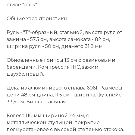
стиле "park".
Ролики для п
Общие характеристики
Упоры для о
Руль - "T"-образный, стальной, высота руля от
зажима - 57,5 см, высота самоката - 82 см,
ширина руля - 50 см, диаметр 31,8 мм.
Утяжелители
Обновленные грипсы 13 см с резиновыми
барендами. Компрессия IHC, зажим
Эспандеры и 
двухболтовый.
Аксессуары д
Дека из алюминиевого сплава 6061. Размеры
йоги
деки 48 см длина, 11,5 см - ширина, футспейс -
33,5 см. Вилка стальная.
Медболы
Колеса 110 мм шириной 24 мм, с
металлической ступицей, покрытие
полиуретановое с высокой степенью отскока.
Пояса тяжело