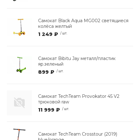
Самокат Black Aqua MG002 светящиеся
колёса желтый
1 249 ₽
/ шт.
Самокат Bibitu Jay металл/пластик
яр.зеленый
899 ₽
/ шт.
Самокат TechTeam Provokator 45 V2
трюковой raw
11 999 ₽
/ шт.
Самокат TechTeam Crosstour (2019)
blue/orange