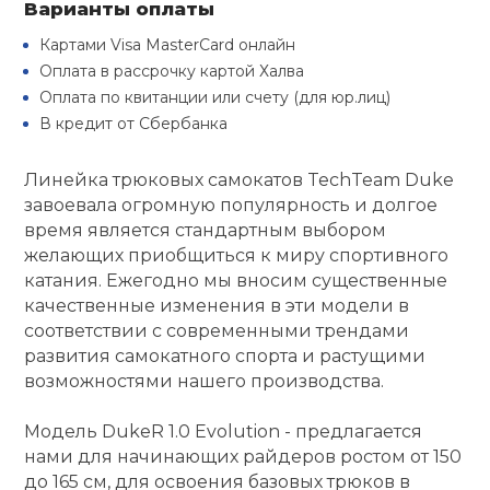
Варианты оплаты
Туристическая
й спорт
Барбекю
Картами Visa MasterCard онлайн
Скамьи
Обувь для ед
Ремни
Бутылки для 
Оплата в рассрочку картой Халва
ивные игры
Оплата по квитанции или счету (для юр.лиц)
Флокированны
Стойки под ш
Тренировочно
В кредит от Сбербанка
подушки
Шорты
Весы
ивные комплексы и
рамы
кие стенки
Линейка трюковых самокатов TechTeam Duke
Шлемы боксе
Фонари
Штаны, Брюки
Гантели
завоевала огромную популярность и долгое
Машины Смит
ы, сувениры
время является стандартным выбором
желающих приобщиться к миру спортивного
Спарринговые
Холодильник
Гимнастическ
Гири
дование для
катания. Ежегодно мы вносим существенные
Кроссоверы
сооружений
качественные изменения в эти модели в
Футы
Одежда для 
Грифы и штан
соответствии с современными трендами
Подставки
кий и тренерский
развития самокатного спорта и растущими
тарь
возможностями нашего производства.
Блины
ты и защита
Модель DukeR 1.0 Evolution - предлагается
нами для начинающих райдеров ростом от 150
Лямки, петли,
до 165 см, для освоения базовых трюков в
жное оборудование