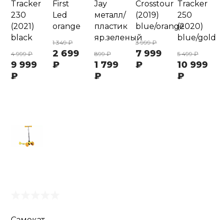
Tracker
First
Jay
Crosstour
Tracker
230
Led
металл/
(2019)
250
(2021)
orange
пластик
blue/orange
(2020)
black
яр.зеленый
blue/gold
1 349 ₽
3 999 ₽
2 699
7 999
4 999 ₽
899 ₽
5 499 ₽
9 999
₽
1 799
₽
10 999
₽
₽
₽
Самокат