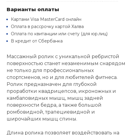
Туристическая
й спорт
Варианты оплаты
Барбекю
Скамьи
Обувь для ед
Ремни
Бутылки для 
Картами Visa MasterCard онлайн
ивные игры
Оплата в рассрочку картой Халва
Флокированны
Оплата по квитанции или счету (для юр.лиц)
Стойки под ш
Тренировочно
подушки
Шорты
Весы
ивные комплексы и
рамы
В кредит от Сбербанка
кие стенки
Шлемы боксе
Фонари
Штаны, Брюки
Гантели
Массажный ролик с уникальной ребристой
Машины Смит
ы, сувениры
поверхностью станет незаменимым снарядом
не только для профессиональных
Спарринговые
Холодильник
Гимнастическ
Гири
дование для
спортсменов, но и для любителей фитнеса.
Кроссоверы
сооружений
Ролик предназначен для глубокой
Футы
Одежда для 
Грифы и штан
проработки квадрицепсов, икроножных и
Подставки
кий и тренерский
камбаловидных мышц, мышц задней
тарь
поверхности бедра, а также большой
Блины
ромбовидной, трапециевидной и
ты и защита
широчайших мышц спины.
Лямки, петли,
Длина ролика позволяет воздействовать на
жное оборудование