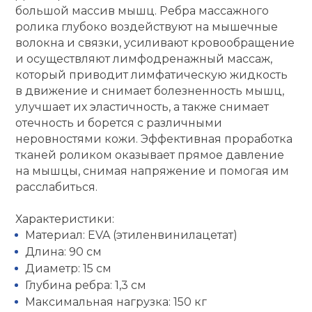
большой массив мышц. Ребра массажного
Ролики для п
ролика глубоко воздействуют на мышечные
волокна и связки, усиливают кровообращение
и осуществляют лимфодренажный массаж,
Упоры для о
который приводит лимфатическую жидкость
в движение и снимает болезненность мышц,
улучшает их эластичность, а также снимает
Утяжелители
отечность и борется с различными
неровностями кожи. Эффективная проработка
тканей роликом оказывает прямое давление
Эспандеры и 
на мышцы, снимая напряжение и помогая им
расслабиться.
Аксессуары д
йоги
Характеристики:
Материал: EVA (этиленвинилацетат)
Длина: 90 см
Медболы
Диаметр: 15 см
Глубина ребра: 1,3 см
Пояса тяжело
Максимальная нагрузка: 150 кг