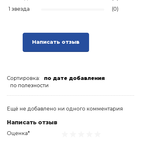
1 звезда
(0)
Ролики для п
Упоры для о
Написать отзыв
Утяжелители
Эспандеры и 
Сортировка:
по дате добавления
по полезности
Аксессуары д
йоги
Ещё не добавлено ни одного комментария
Медболы
Написать отзыв
Оценка*
Пояса тяжело