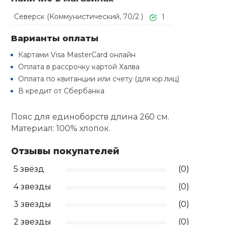
Туристическая
й спорт
Барбекю
Северск (Коммунистический, 70/2 )
1
Скамьи
Обувь для ед
Ремни
Бутылки для 
ивные игры
Варианты оплаты
Флокированны
Картами Visa MasterCard онлайн
Стойки под ш
Тренировочно
подушки
Шорты
Весы
ивные комплексы и
Оплата в рассрочку картой Халва
рамы
кие стенки
Оплата по квитанции или счету (для юр.лиц)
Шлемы боксе
Фонари
Штаны, Брюки
Гантели
В кредит от Сбербанка
Машины Смит
ы, сувениры
Пояс для единоборств длина 260 см.
Спарринговые
Холодильник
Гимнастическ
Гири
дование для
Материал: 100% хлопок.
Кроссоверы
сооружений
Футы
Отзывы покупателей
Одежда для 
Грифы и штан
Подставки
кий и тренерский
5 звёзд
(0)
тарь
Блины
4 звезды
(0)
ты и защита
3 звезды
(0)
Лямки, петли,
2 звезды
(0)
жное оборудование