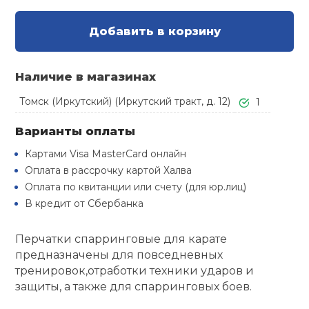
Туристическая
й спорт
Барбекю
Добавить в корзину
Скамьи
Обувь для ед
Ремни
Бутылки для 
ивные игры
Флокированны
Наличие в магазинах
Стойки под ш
Тренировочно
подушки
Шорты
Весы
ивные комплексы и
рамы
кие стенки
Томск (Иркутский) (Иркутский тракт, д. 12)
1
Шлемы боксе
Фонари
Штаны, Брюки
Гантели
Варианты оплаты
Машины Смит
ы, сувениры
Картами Visa MasterCard онлайн
Спарринговые
Холодильник
Гимнастическ
Гири
Оплата в рассрочку картой Халва
дование для
Кроссоверы
сооружений
Оплата по квитанции или счету (для юр.лиц)
В кредит от Сбербанка
Футы
Одежда для 
Грифы и штан
Подставки
кий и тренерский
тарь
Перчатки спарринговые для карате
Блины
предназначены для повседневных
ты и защита
тренировок,отработки техники ударов и
защиты, а также для спарринговых боев.
Лямки, петли,
жное оборудование