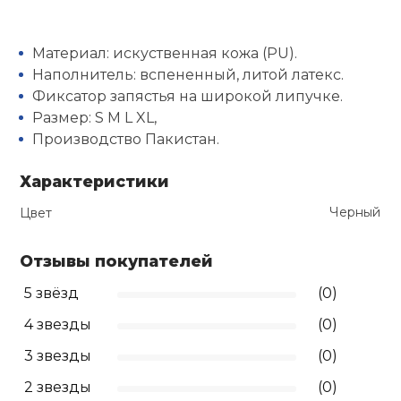
Ролики для п
Материал: искуственная кожа (PU).
Наполнитель: вспененный, литой латекс.
Упоры для о
Фиксатор запястья на широкой липучке.
Размер: S M L XL,
Производство Пакистан.
Утяжелители
Характеристики
Эспандеры и 
Черный
Цвет
Аксессуары д
Отзывы покупателей
йоги
5 звёзд
(0)
4 звезды
(0)
Медболы
3 звезды
(0)
Пояса тяжело
2 звезды
(0)