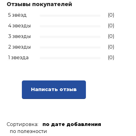
Отзывы покупателей
Ролики для п
5 звёзд
(0)
4 звезды
(0)
Упоры для о
3 звезды
(0)
2 звезды
(0)
Утяжелители
1 звезда
(0)
Эспандеры и 
Аксессуары д
Написать отзыв
йоги
Медболы
Сортировка:
по дате добавления
Пояса тяжело
по полезности