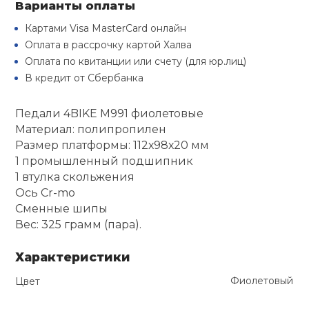
Варианты оплаты
Туристическая
й спорт
Барбекю
Картами Visa MasterCard онлайн
Скамьи
Обувь для ед
Ремни
Бутылки для 
Оплата в рассрочку картой Халва
ивные игры
Оплата по квитанции или счету (для юр.лиц)
Флокированны
Стойки под ш
Тренировочно
В кредит от Сбербанка
подушки
Шорты
Весы
ивные комплексы и
рамы
кие стенки
Педали 4BIKE M991 фиолетовые
Шлемы боксе
Фонари
Штаны, Брюки
Гантели
Материал: полипропилен
Машины Смит
ы, сувениры
Размер платформы: 112х98х20 мм
1 промышленный подшипник
Спарринговые
Холодильник
Гимнастическ
Гири
дование для
1 втулка скольжения
Кроссоверы
сооружений
Ось Cr-mo
Футы
Одежда для 
Грифы и штан
Сменные шипы
Подставки
кий и тренерский
Вес: 325 грамм (пара).
тарь
Блины
Характеристики
ты и защита
Фиолетовый
Цвет
Лямки, петли,
жное оборудование