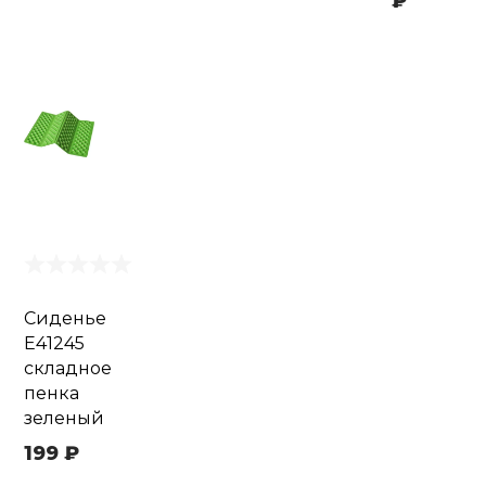
₽
Сиденье
Е41245
складное
пенка
зеленый
199 ₽