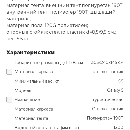
материал тента: внешний тент полиуретан 190Т,
Ролики для п
внутренний тент полиэстер 190Т+дышащий
материал;
материал пола: 120G полиэтилен;
Упоры для о
опорные стойки: стеклопластик d=8,5/9,5 см.;
вес: 5,5 кг
Утяжелители
Характеристики
305х240х145 см
Габаритные размеры ДхШхВ, см
Эспандеры и 
Материал каркаса
стеклопластик
5,5
Минимальный вес, кг
Аксессуары д
йоги
Galaxy 5
Модель
Назначение
туристическая
Медболы
Стеклопластик
Материал каркаса
Полиуретан 190Т
Материал тента
Пояса тяжело
1200
Водостойкость тента (мм в. ст)