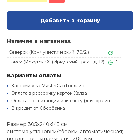
Туристическая
й спорт
Барбекю
Скамьи
Обувь для ед
Ремни
Бутылки для 
Добавить в корзину
ивные игры
Флокированны
Стойки под ш
Тренировочно
подушки
Шорты
Весы
ивные комплексы и
Наличие в магазинах
рамы
кие стенки
Северск (Коммунистический, 70/2 )
1
Шлемы боксе
Фонари
Штаны, Брюки
Гантели
Машины Смит
ы, сувениры
Томск (Иркутский) (Иркутский тракт, д. 12)
1
Спарринговые
Холодильник
Гимнастическ
Гири
Варианты оплаты
дование для
Кроссоверы
сооружений
Картами Visa MasterCard онлайн
Оплата в рассрочку картой Халва
Футы
Одежда для 
Грифы и штан
Подставки
кий и тренерский
Оплата по квитанции или счету (для юр.лиц)
тарь
В кредит от Сбербанка
Блины
ты и защита
Размер 305х240х145 см.;
система установки/сборки: автоматическая;
Лямки, петли,
водонепроницаемость: 1200 мм.;
жное оборудование