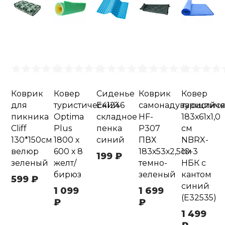
Коврик
Ковер
Сиденье
Коврик
Ковер
для
туристический
Е41246
самонадувающийс
туристич
пикника
Optima
складное
HF-
183х61х1,0
Cliff
Plus
пенка
P307
см
130*150см
1800 х
синий
ПВХ
NBRX-
велюр
600 х 8
183х53х2,5см
10-3
199 ₽
зеленый
желт/
темно-
НБК с
бирюз
зеленый
кантом
599 ₽
синий
1 099
1 699
(E32535)
₽
₽
1 499