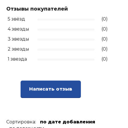
Отзывы покупателей
Ролики для п
5 звёзд
(0)
Упоры для о
4 звезды
(0)
3 звезды
(0)
Утяжелители
2 звезды
(0)
1 звезда
(0)
Эспандеры и 
Аксессуары д
йоги
Написать отзыв
Медболы
Сортировка:
по дате добавления
Пояса тяжело