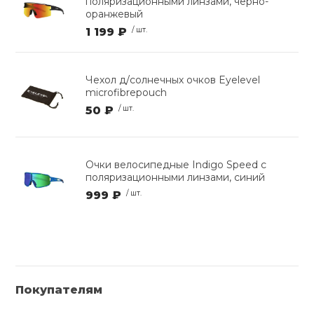
поляризационными линзами, черно-
оранжевый
1 199 ₽
/ шт.
Чехол д/солнечных очков Eyelevel
microfibrepouch
50 ₽
/ шт.
Очки велосипедные Indigo Speed с
поляризационными линзами, синий
999 ₽
/ шт.
Покупателям