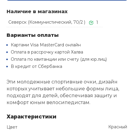
Туристическая
й спорт
Барбекю
Наличие в магазинах
Скамьи
Обувь для ед
Ремни
Бутылки для 
ивные игры
Северск (Коммунистический, 70/2 )
1
Флокированны
Стойки под ш
Тренировочно
подушки
Шорты
Весы
Варианты оплаты
ивные комплексы и
рамы
кие стенки
Картами Visa MasterCard онлайн
Оплата в рассрочку картой Халва
Шлемы боксе
Фонари
Штаны, Брюки
Гантели
Машины Смит
ы, сувениры
Оплата по квитанции или счету (для юр.лиц)
В кредит от Сбербанка
Спарринговые
Холодильник
Гимнастическ
Гири
дование для
Кроссоверы
сооружений
Эти молодежные спортивные очки, дизайн
которых учитывает небольшие формы лица,
Футы
Одежда для 
Грифы и штан
подходят для детей, обеспечивая защиту и
Подставки
кий и тренерский
тарь
комфорт юным велосипедистам.
Блины
Характеристики
ты и защита
Лямки, петли,
Красный
Цвет
жное оборудование