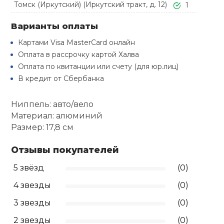
Томск (Иркутский) (Иркутский тракт, д. 12)
Туристическая
1
й спорт
Барбекю
Скамьи
Обувь для ед
Варианты оплаты
Ремни
Бутылки для 
ивные игры
Картами Visa MasterCard онлайн
Флокированны
Оплата в рассрочку картой Халва
Стойки под ш
Тренировочно
подушки
Шорты
Весы
ивные комплексы и
Оплата по квитанции или счету (для юр.лиц)
рамы
кие стенки
В кредит от Сбербанка
Шлемы боксе
Фонари
Штаны, Брюки
Гантели
Машины Смит
ы, сувениры
Ниппель: авто/вело
Материал: алюминий
Спарринговые
Холодильник
Гимнастическ
Гири
дование для
Размер: 17,8 см
Кроссоверы
сооружений
Отзывы покупателей
Футы
Одежда для 
Грифы и штан
Подставки
кий и тренерский
5 звёзд
(0)
тарь
Блины
4 звезды
(0)
ты и защита
3 звезды
(0)
Лямки, петли,
2 звезды
(0)
жное оборудование