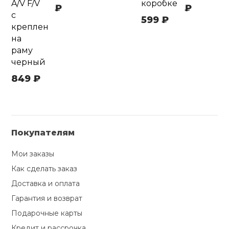
A/V F/V
коробке
₽
₽
с
599 ₽
креплен
на
раму
черный
849 ₽
Покупателям
Мои заказы
Как сделать заказ
Доставка и оплата
Гарантия и возврат
Подарочные карты
Кредит и рассрочка