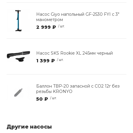
Насос Giyo напольный GF-2530 FYI c 3"
манометром
2 999 ₽
/ шт.
Насос SKS Rookie XL 245мм черный
1 399 ₽
/ шт.
Баллон TBP-20 запасной с СО2 12г без
резьбы KRONYO
50 ₽
/ шт.
Другие насосы