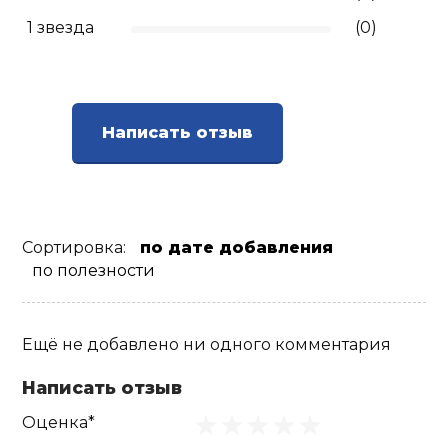
1 звезда
(0)
Ролики для п
Упоры для о
Написать отзыв
Утяжелители
Эспандеры и 
Сортировка:
по дате добавления
по полезности
Аксессуары д
йоги
Ещё не добавлено ни одного комментария
Медболы
Написать отзыв
Оценка*
Пояса тяжело