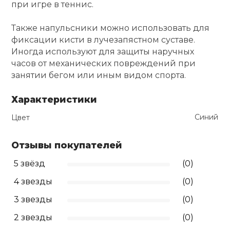
при игре в теннис.
Ролики для п
Также напульсники можно использовать для
фиксации кисти в лучезапястном суставе.
Упоры для о
Иногда используют для защиты наручных
часов от механических повреждений при
занятии бегом или иным видом спорта.
Утяжелители
Характеристики
Эспандеры и 
Синий
Цвет
Отзывы покупателей
Аксессуары д
йоги
5 звёзд
(0)
4 звезды
(0)
Медболы
3 звезды
(0)
2 звезды
(0)
Пояса тяжело