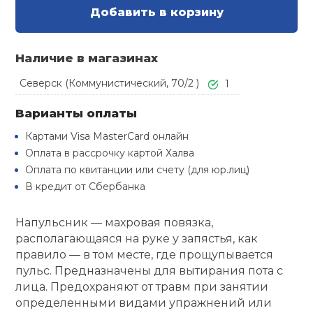
Туристическая
Добавить в корзину
й спорт
Барбекю
Скамьи
Обувь для ед
Ремни
Бутылки для 
ивные игры
Наличие в магазинах
Флокированны
Стойки под ш
Тренировочно
подушки
Шорты
Весы
Северск (Коммунистический, 70/2 )
1
ивные комплексы и
рамы
кие стенки
Варианты оплаты
Шлемы боксе
Фонари
Штаны, Брюки
Гантели
Картами Visa MasterCard онлайн
Машины Смит
ы, сувениры
Оплата в рассрочку картой Халва
Спарринговые
Холодильник
Гимнастическ
Гири
Оплата по квитанции или счету (для юр.лиц)
дование для
Кроссоверы
сооружений
В кредит от Сбербанка
Футы
Одежда для 
Грифы и штан
Напульсник — махровая повязка,
Подставки
кий и тренерский
тарь
располагающаяся на руке у запястья, как
Блины
правило — в том месте, где прощупывается
пульс. Предназначены для вытирания пота с
ты и защита
лица. Предохраняют от травм при занятии
Лямки, петли,
определенными видами упражнений или
жное оборудование