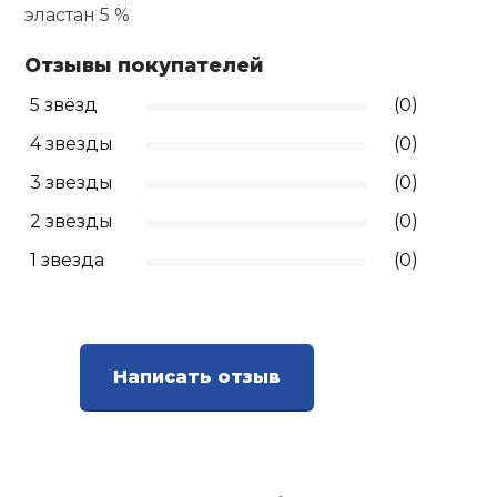
эластан 5 %
Ролики для п
Отзывы покупателей
5 звёзд
(0)
Упоры для о
4 звезды
(0)
Утяжелители
3 звезды
(0)
2 звезды
(0)
Эспандеры и 
1 звезда
(0)
Аксессуары д
йоги
Написать отзыв
Медболы
Пояса тяжело