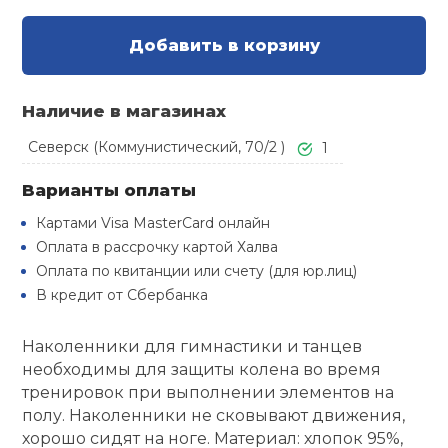
Туристическая
й спорт
Барбекю
Добавить в корзину
Скамьи
Обувь для ед
Ремни
Бутылки для 
ивные игры
Флокированны
Наличие в магазинах
Стойки под ш
Тренировочно
подушки
Шорты
Весы
ивные комплексы и
рамы
кие стенки
Северск (Коммунистический, 70/2 )
1
Шлемы боксе
Фонари
Штаны, Брюки
Гантели
Варианты оплаты
Машины Смит
ы, сувениры
Картами Visa MasterCard онлайн
Спарринговые
Холодильник
Гимнастическ
Гири
Оплата в рассрочку картой Халва
дование для
Кроссоверы
сооружений
Оплата по квитанции или счету (для юр.лиц)
В кредит от Сбербанка
Футы
Одежда для 
Грифы и штан
Подставки
кий и тренерский
тарь
Наколенники для гимнастики и танцев
Блины
необходимы для защиты колена во время
ты и защита
тренировок при выполнении элементов на
полу. Наколенники не сковывают движения,
Лямки, петли,
хорошо сидят на ноге. Материал: хлопок 95%,
жное оборудование