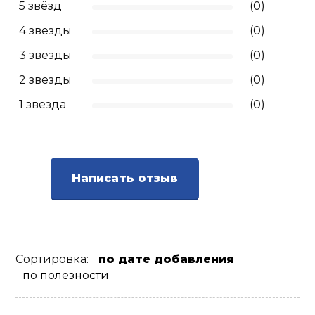
5 звёзд
(0)
Ролики для п
4 звезды
(0)
3 звезды
(0)
Упоры для о
2 звезды
(0)
1 звезда
(0)
Утяжелители
Эспандеры и 
Написать отзыв
Аксессуары д
йоги
Сортировка:
по дате добавления
Медболы
по полезности
Пояса тяжело