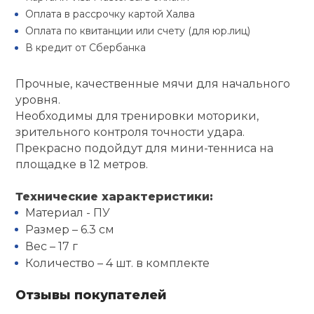
Туристическая
й спорт
Оплата в рассрочку картой Халва
Барбекю
Оплата по квитанции или счету (для юр.лиц)
Скамьи
Обувь для ед
Ремни
Бутылки для 
В кредит от Сбербанка
ивные игры
Флокированны
Стойки под ш
Тренировочно
подушки
Шорты
Весы
Прочные, качественные мячи для начального
ивные комплексы и
рамы
уровня.
кие стенки
Необходимы для тренировки моторики,
Шлемы боксе
Фонари
Штаны, Брюки
Гантели
зрительного контроля точности удара.
Машины Смит
ы, сувениры
Прекрасно подойдут для мини-тенниса на
площадке в 12 метров.
Спарринговые
Холодильник
Гимнастическ
Гири
дование для
Кроссоверы
сооружений
Технические характеристики:
Футы
Одежда для 
Грифы и штан
Материал - ПУ
Подставки
кий и тренерский
Размер – 6.3 см
тарь
Вес – 17 г
Блины
Количество – 4 шт. в комплекте
ты и защита
Отзывы покупателей
Лямки, петли,
жное оборудование