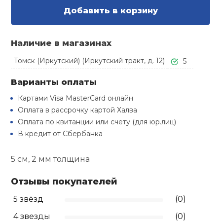
Туристическая
й спорт
Добавить в корзину
Барбекю
Скамьи
Обувь для ед
Ремни
Бутылки для 
ивные игры
Наличие в магазинах
Флокированны
Стойки под ш
Тренировочно
подушки
Шорты
Весы
Томск (Иркутский) (Иркутский тракт, д. 12)
5
ивные комплексы и
рамы
кие стенки
Варианты оплаты
Шлемы боксе
Фонари
Штаны, Брюки
Гантели
Машины Смит
ы, сувениры
Картами Visa MasterCard онлайн
Оплата в рассрочку картой Халва
Спарринговые
Холодильник
Гимнастическ
Гири
Оплата по квитанции или счету (для юр.лиц)
дование для
Кроссоверы
сооружений
В кредит от Сбербанка
Футы
Одежда для 
Грифы и штан
Подставки
кий и тренерский
5 см, 2 мм толщина
тарь
Блины
Отзывы покупателей
ты и защита
5 звёзд
(0)
Лямки, петли,
4 звезды
(0)
жное оборудование