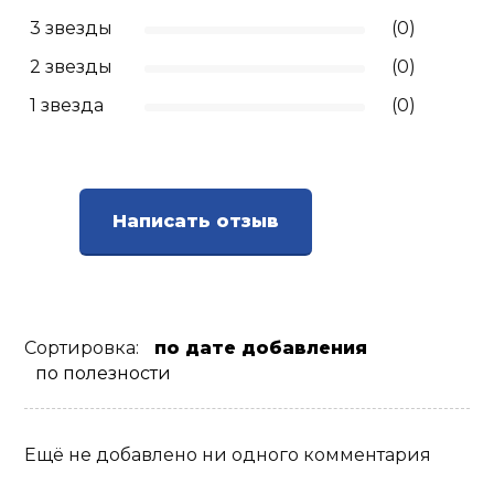
3 звезды
(0)
Ролики для п
2 звезды
(0)
1 звезда
(0)
Упоры для о
Утяжелители
Написать отзыв
Эспандеры и 
Аксессуары д
йоги
Сортировка:
по дате добавления
по полезности
Медболы
Ещё не добавлено ни одного комментария
Пояса тяжело