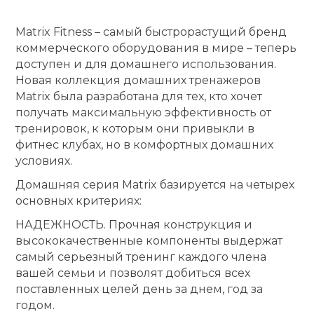
Ролики для п
Matrix Fitness – самый быстрорастущий бренд
коммерческого оборудования в мире – теперь
доступен и для домашнего использования.
Упоры для о
Новая коллекция домашних тренажеров
Matrix была разработана для тех, кто хочет
получать максимальную эффективность от
Утяжелители
тренировок, к которым они привыкли в
фитнес клубах, но в комфортных домашних
Эспандеры и 
условиях.
Домашняя серия Matrix базируется на четырех
Аксессуары д
основных критериях:
йоги
НАДЕЖНОСТЬ. Прочная конструкция и
высококачественные компоненты выдержат
самый серьезный тренинг каждого члена
Медболы
вашей семьи и позволят добиться всех
поставленных целей день за днем, год за
Пояса тяжело
годом.