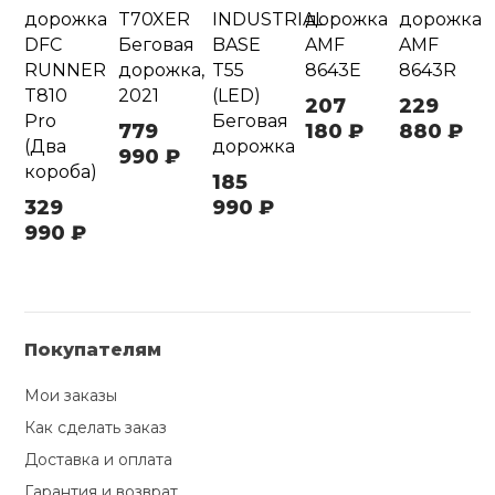
дорожка
T70XER
INDUSTRIAL
дорожка
дорожка
DFC
Беговая
BASE
AMF
AMF
RUNNER
дорожка,
T55
8643E
8643R
T810
2021
(LED)
207
229
Pro
Беговая
779
180 ₽
880 ₽
(Два
дорожка
990 ₽
короба)
185
329
990 ₽
990 ₽
Покупателям
Мои заказы
Как сделать заказ
Доставка и оплата
Гарантия и возврат