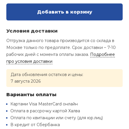
Туристическая
й спорт
Барбекю
Добавить в корзину
Скамьи
Обувь для ед
Ремни
Бутылки для 
ивные игры
Флокированны
Условия доставки
Стойки под ш
Тренировочно
подушки
Шорты
Весы
ивные комплексы и
рамы
Отгрузка данного товара производится со склада в
кие стенки
Москве только по предоплате. Срок доставки ~ 7-10
Шлемы боксе
Фонари
Штаны, Брюки
Гантели
рабочих дней с момента оплаты заказа.
Подробнее
Машины Смит
ы, сувениры
про условия доставки
Спарринговые
Холодильник
Гимнастическ
Гири
дование для
Кроссоверы
Дата обновления остатков и цены:
сооружений
7 августа 2026
Футы
Одежда для 
Грифы и штан
Подставки
кий и тренерский
Варианты оплаты
тарь
Картами Visa MasterCard онлайн
Блины
Оплата в рассрочку картой Халва
ты и защита
Оплата по квитанции или счету (для юр.лиц)
Лямки, петли,
В кредит от Сбербанка
жное оборудование