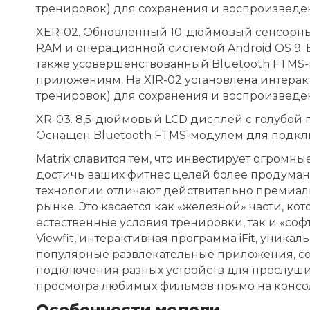
тренировок) для сохранения и воспроизвед
XER-02. Обновленный 10-дюймовый сенсорн
RAM и операционной системой Android OS 9. В
также усовершенствованный Bluetooth FTMS
приложениям. На XIR-02 установлена интеракт
тренировок) для сохранения и воспроизвед
XR-03. 8,5-дюймовый LCD дисплей с голубой 
Оснащен Bluetooth FTMS-модулем для подк
Matrix славится тем, что инвестирует огромны
достичь ваших фитнес целей более продуман
технологии отличают действительно премиаль
рынке. Это касается как «железной» части, 
естественные условия тренировки, так и «соф
Viewfit, интерактивная программа iFit, уникал
популярные развлекательные приложения, соц
подключения разных устройств для прослуш
просмотра любимых фильмов прямо на консо
Особенности модели