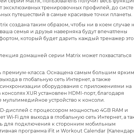
серии Matrix, пользователь получит весь функци
 от эксклюзивных тренировочных профилей, до сист
ных путешествий в самые красивые точки планеты.
x создана таким образом, чтобы ни в коем случае 
 ваша семья и друзья наверняка будут впечатлены
ртом, который будет дарить каждый тренажер эт
ллекция домашней серии Matrix может похвастаться
ь премиум-класса. Оснащена самым большим ярки
ыхода в глобальную сеть Интернет, а также
 синхронизации оборудования с приложениями на
а консолях XUR установлен HDMI-порт, благодаря
 мультимедийное устройство к консоли.
HD-дисплей с процессором мощностью 4GB RAM и
 Wi-Fi для выхода в глобальную сеть Интернет, а т
ль для подключения к сторонним мобильным
ивная программа iFit и Workout Calendar (Календар