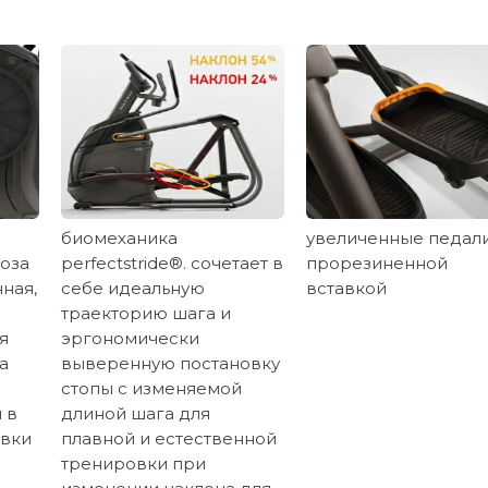
биомеханика
увеличенные педали
оза
perfectstride®. сочетает в
прорезиненной
нная,
себе идеальную
вставкой
траекторию шага и
я
эргономически
а
выверенную постановку
стопы с изменяемой
 в
длиной шага для
овки
плавной и естественной
тренировки при