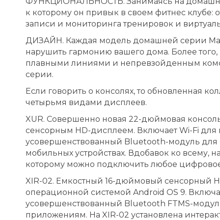
ФУНКЦИОНАЛЬНОСТЬ. Занимаясь на домашней 
к которому он привык в своем фитнес клубе:
записи и мониторинга тренировок и виртуаль
ДИЗАЙН. Каждая модель домашней серии Matri
нарушить гармонию вашего дома. Более того,
плавными линиями и непревзойденным комфо
серии.
Если говорить о консолях, то обновленная ко
четырьмя видами дисплеев.
XUR. Совершенно новая 22-дюймовая консол
сенсорным HD-дисплеем. Включает Wi-Fi для в
усовершенствованный Bluetooth-модуль для
мобильных устройствах. Вдобавок ко всему, н
которому можно подключить любое цифровое
XIR-02. Емкостный 16-дюймовый сенсорный 
операционной системой Android OS 9. Включает
усовершенствованный Bluetooth FTMS-моду
приложениям. На XIR-02 установлена интеракт