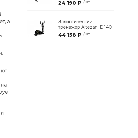
24 190 ₽
/ шт.
B
т, а
Эллиптический
тренажер Altezani E 140
44 158 ₽
/ шт.
ь
и.
яют
 на
рует
ля