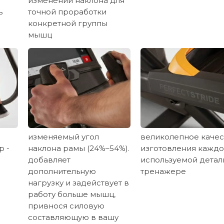
изменении наклона для
ь
точной проработки
конкретной группы
мышц
изменяемый угол
великолепное качес
р -
наклона рамы (24%–54%).
изготовления кажд
добавляет
используемой детал
дополнительную
тренажере
нагрузку и задействует в
работу больше мышц,
привнося силовую
составляющую в вашу