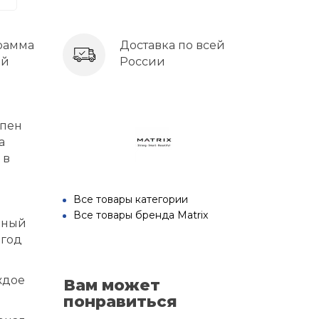
рамма
Доставка по всей
ей
России
упен
а
 в
Все товары категории
Все товары бренда Matrix
зный
 год
ждое
Вам может
понравиться