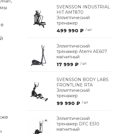
онал,
SVENSSON INDUSTRIAL
емы
HIT AMT870
Эллиптический
тренажер
не
499 990 ₽
/ шт.
ой
Эллиптический
тренажер Atemi AE607
магнитный
17 999 ₽
/ шт.
м
SVENSSON BODY LABS
FRONTLINE RTA
Эллиптический
тренажер
99 990 ₽
/ шт.
акже
Эллиптический
тренажер DFC E510
магнитный
ь