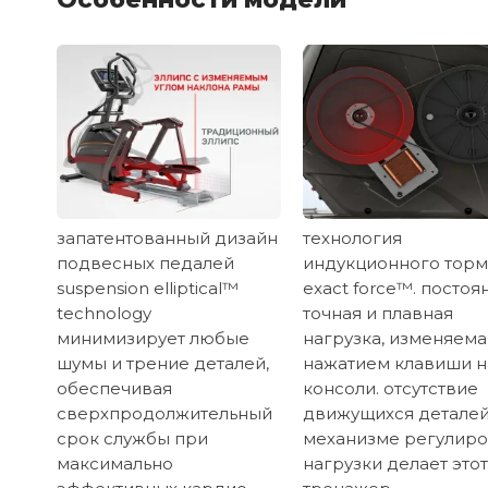
запатентованный дизайн
технология
подвесных педалей
индукционного торм
suspension elliptical™
exact force™. постоя
technology
точная и плавная
минимизирует любые
нагрузка, изменяема
шумы и трение деталей,
нажатием клавиши н
обеспечивая
консоли. отсутствие
сверхпродолжительный
движущихся деталей
срок службы при
механизме регулир
максимально
нагрузки делает этот