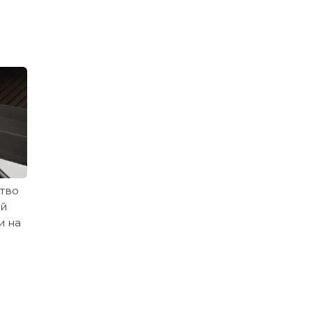
тво
ой
и на