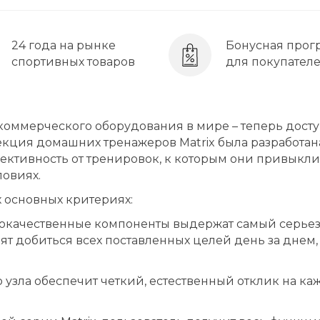
24 года на рынке
Бонусная прог
спортивных товаров
для покупател
д коммерческого оборудования в мире – теперь дост
екция домашних тренажеров Matrix была разработан
фективность от тренировок, к которым они привыкли
ловиях.
х основных критериях:
окачественные компоненты выдержат самый серье
ят добиться всех поставленных целей день за днем,
узла обеспечит четкий, естественный отклик на ка