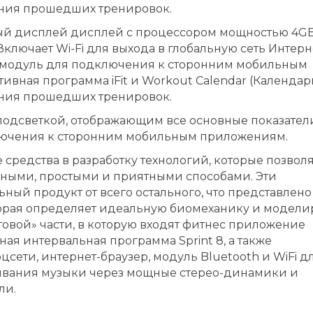
ения прошедших тренировок.
ый дисплей дисплей с процессором мощностью 4G
ключает Wi-Fi для выхода в глобальную сеть Интерне
-модуль для подключения к сторонним мобильным
ивная программа iFit и Workout Calendar (Календар
ения прошедших тренировок.
подсветкой, отображающим все основные показател
лючения к сторонним мобильным приложениям.
е средства в разработку технологий, которые позвол
ными, простыми и приятными способами. Эти
ный продукт от всего остального, что представлено
которая определяет идеальную биомеханику и модели
товой» части, в которую входят фитнес приложение
ьная интервальная программа Sprint 8, а также
сети, интернет-браузер, модуль Bluetooth и WiFi д
ивания музыки через мощные стерео-динамики и
ли.