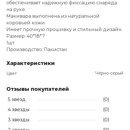
обеспечивает надежную фиксацию снаряда
на руке.
Ролики для п
Макивара выполнена из натуральной
коровьей кожи.
Упоры для о
Имеет прочную прошивку и стильный дизайн.
Размер: 40*18*7
1шт
Утяжелители
Производство: Пакистан
Характеристики
Эспандеры и 
Чёрно-серый
Цвет
Аксессуары д
Отзывы покупателей
йоги
5 звёзд
(0)
Медболы
4 звезды
(0)
3 звезды
(0)
Пояса тяжело
2 звезды
(0)