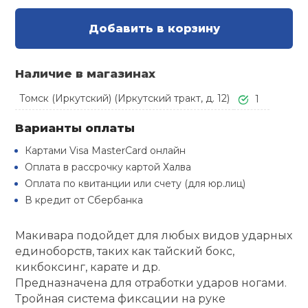
Туристическая
й спорт
Барбекю
Добавить в корзину
Скамьи
Обувь для ед
Ремни
Бутылки для 
ивные игры
Флокированны
Наличие в магазинах
Стойки под ш
Тренировочно
подушки
Шорты
Весы
ивные комплексы и
рамы
кие стенки
Томск (Иркутский) (Иркутский тракт, д. 12)
1
Шлемы боксе
Фонари
Штаны, Брюки
Гантели
Варианты оплаты
Машины Смит
ы, сувениры
Картами Visa MasterCard онлайн
Спарринговые
Холодильник
Гимнастическ
Гири
Оплата в рассрочку картой Халва
дование для
Кроссоверы
сооружений
Оплата по квитанции или счету (для юр.лиц)
В кредит от Сбербанка
Футы
Одежда для 
Грифы и штан
Подставки
кий и тренерский
тарь
Макивара подойдет для любых видов ударных
Блины
единоборств, таких как тайский бокс,
кикбоксинг, карате и др.
ты и защита
Предназначена для отработки ударов ногами.
Лямки, петли,
Тройная система фиксации на руке
жное оборудование