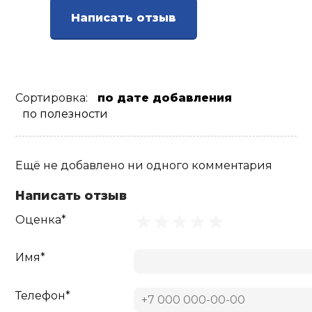
Написать отзыв
Ролики для п
Упоры для о
Сортировка:
по дате добавления
Утяжелители
по полезности
Эспандеры и 
Ещё не добавлено ни одного комментария
Написать отзыв
Аксессуары д
йоги
Оценка*
Медболы
Имя*
Телефон*
Пояса тяжело